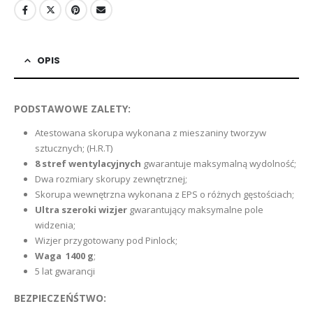
OPIS
PODSTAWOWE ZALETY:
Atestowana skorupa wykonana z mieszaniny tworzyw
sztucznych; (H.R.T)
8 stref wentylacyjnych
gwarantuje maksymalną wydolność;
Dwa rozmiary skorupy zewnętrznej;
Skorupa wewnętrzna wykonana z EPS o różnych gęstościach;
Ultra szeroki wizjer
gwarantujący maksymalne pole
widzenia;
Wizjer przygotowany pod Pinlock;
Waga 1400 g
;
5 lat gwarancji
BEZPIECZEŃŚTWO: