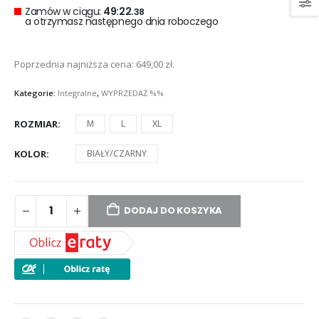
wynosiła:
wynosi:
Zamów w ciągu:
49:22.
38
a otrzymasz następnego dnia roboczego
699,00 zł.
649,00 zł.
Poprzednia najniższa cena:
649,00
zł
.
Kategorie:
Integralne
,
WYPRZEDAŻ %%
ROZMIAR
M
L
XL
KOLOR
BIAŁY/CZARNY
DODAJ DO KOSZYKA