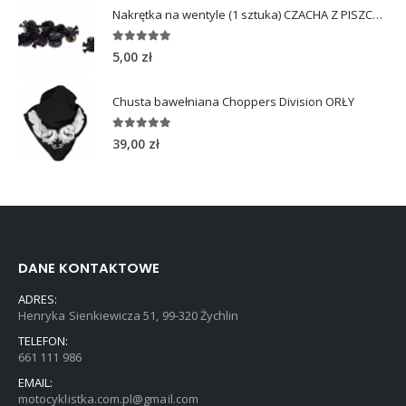
Nakrętka na wentyle (1 sztuka) CZACHA Z PISZCZELAMI
5.00
out of 5
5,00
zł
Chusta bawełniana Choppers Division ORŁY
5.00
out of 5
39,00
zł
DANE KONTAKTOWE
ADRES:
Henryka Sienkiewicza 51, 99-320 Żychlin
TELEFON:
661 111 986
EMAIL:
motocyklistka.com.pl@gmail.com