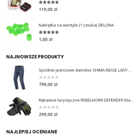
4.96
out of 5
119,00
zł
Nakrętka na wentyle (1 sztuka) ZIELONA
5.00
out of 5
1,00
zł
NAJNOWSZE PRODUKTY
Spodnie jeansowe damskie SHIMA RIDGE LADY blue
0
out of 5
799,00
zł
Rękawice turystyczne REBELHORN DEFENDER black yellow fluo
0
out of 5
299,00
zł
NAJLEPIEJ OCENIANE