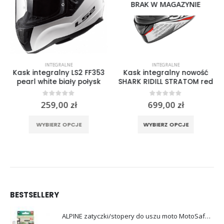
BRAK W MAGAZYNIE
INTEGRALNE
INTEGRALNE
Kask integralny LS2 FF353
Kask integralny nowość
pearl white biały połysk
SHARK RIDILL STRATOM red
0
out of 5
0
out of 5
259,00
zł
699,00
zł
rać na stronie produktu
Ten produkt ma wiele wariantów. Opcje można wybrać na stronie produktu
Ten produkt ma wiele wariantów. Opcje można wybrać na stronie produktu
WYBIERZ OPCJE
WYBIERZ OPCJE
BESTSELLERY
ALPINE zatyczki/stopery do uszu moto MotoSafe Pro