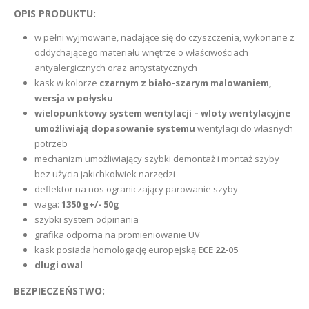
OPIS PRODUKTU:
w pełni wyjmowane, nadające się do czyszczenia, wykonane z
oddychającego materiału wnętrze o właściwościach
antyalergicznych oraz antystatycznych
kask w kolorze
czarnym z biało-szarym malowaniem,
wersja w połysku
wielopunktowy system wentylacji – wloty wentylacyjne
umożliwiają dopasowanie systemu
wentylacji do własnych
potrzeb
mechanizm umożliwiający szybki demontaż i montaż szyby
bez użycia jakichkolwiek narzędzi
deflektor na nos ograniczający parowanie szyby
waga:
1350 g+/- 50g
szybki system odpinania
grafika odporna na promieniowanie UV
kask posiada homologację europejską
ECE 22-05
długi owal
BEZPIECZEŃSTWO: