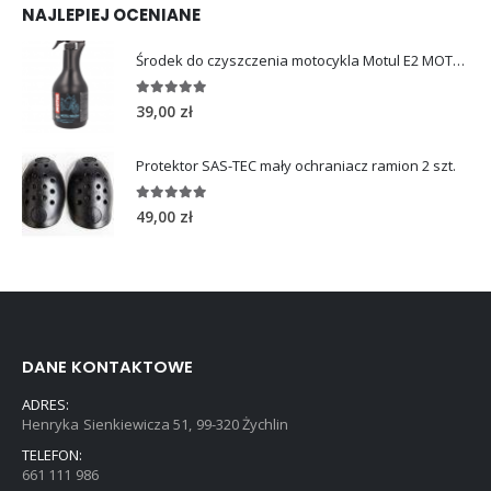
NAJLEPIEJ OCENIANE
Środek do czyszczenia motocykla Motul E2 MOTO WASH 1L
5.00
out of 5
39,00
zł
Protektor SAS-TEC mały ochraniacz ramion 2 szt.
5.00
out of 5
49,00
zł
DANE KONTAKTOWE
ADRES:
Henryka Sienkiewicza 51, 99-320 Żychlin
TELEFON:
661 111 986