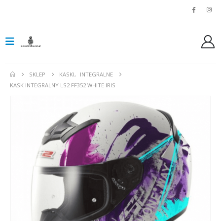
SKLEP
KASKI
,
INTEGRALNE
KASK INTEGRALNY LS2 FF352 WHITE IRIS
Spodnie jeansowe damskie SHIMA RIDGE LADY blue
0
out of 5
0
out of 5
799,00
zł
799,00
zł
Rękawice turystyczne REBELHORN DEFENDER black yellow fluo