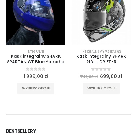
INTEGRALNE
INTEGRALNE
,
WYPRZEDAŻ %%
Kask integralny SHARK
Kask integralny SHARK
SPARTAN GT Blue Yamaha
RIDILL DRIFT-R
Pierwotna
Aktua
0
out of 5
0
out of 5
1999,00
zł
699,00
zł
749,00
zł
cena
cena
rać na stronie produktu
Ten produkt ma wiele wariantów. Opcje można wybrać na stronie produktu
Ten produkt ma wiele wariantów. Opcje można wybrać na stronie produktu
wynosiła:
wynos
WYBIERZ OPCJE
WYBIERZ OPCJE
749,00 zł.
699,00
BESTSELLERY