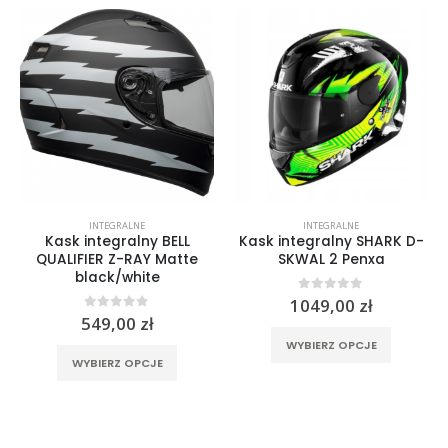
INTEGRALNE
INTEGRALNE
Kask integralny BELL
Kask integralny SHARK D-
QUALIFIER Z-RAY Matte
SKWAL 2 Penxa
black/white
tualna
0
out of 5
1049,00
zł
na
0
out of 5
549,00
zł
rać na stronie produktu
Ten produkt ma wiele wariantów. Opcje można wybrać na stronie produktu
nosi:
Ten produkt ma wiele wariantów. Opcje można wybrać na stronie produktu
WYBIERZ OPCJE
99,00 zł.
WYBIERZ OPCJE