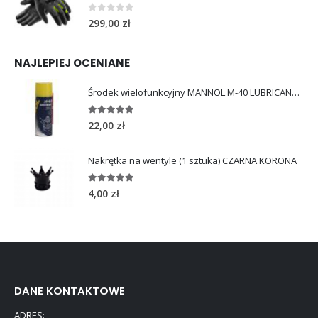
0
out of 5
299,00
zł
NAJLEPIEJ OCENIANE
Środek wielofunkcyjny MANNOL M-40 LUBRICANT 450ml
5.00
out of 5
22,00
zł
Nakrętka na wentyle (1 sztuka) CZARNA KORONA
5.00
out of 5
4,00
zł
DANE KONTAKTOWE
ADRES: