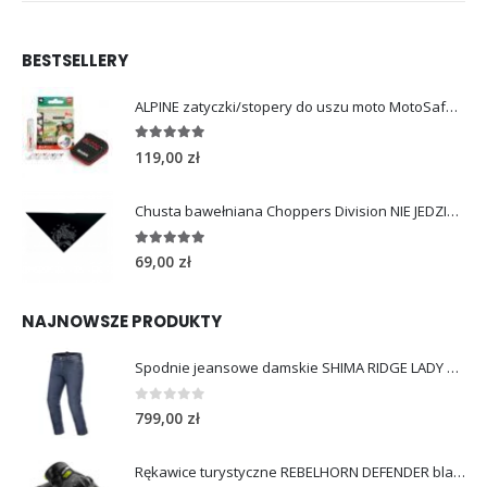
BESTSELLERY
ALPINE zatyczki/stopery do uszu moto MotoSafe Pro
4.96
out of 5
119,00
zł
Chusta bawełniana Choppers Division NIE JEDZIESZ NIE ŻYJESZ
5.00
out of 5
69,00
zł
NAJNOWSZE PRODUKTY
Spodnie jeansowe damskie SHIMA RIDGE LADY blue
0
out of 5
799,00
zł
Rękawice turystyczne REBELHORN DEFENDER black yellow fluo