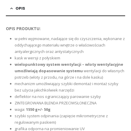
OPIS
OPIS PRODUKTU:
w pełni wyjmowane, nadające się do czyszczenia, wykonane z
oddychającego materiału wnętrze o właściwościach
antyalergicznych oraz antystatycznych
kask w wersji z połyskiem
wielopunktowy system wentylacji – wloty wentylacyjne
umożliwiają dopasowanie systemu
wentylacji do własnych
potrzeb (wloty z przodu, na górze i na dole kasku)
mechanizm umożliwiający szybki demontaż i montaż szyby
bez użycia jakichkolwiek narzędzi
deflektor na nos ograniczający parowanie szyby
ZINTEGROWANA BLENDA PRZECIWSŁONECZNA
waga:
1550 g+/- 50g
szybki system odpinania (zapięcie mikrometryczne z
regulowanym paskiem)
grafika odporna na promieniowanie UV