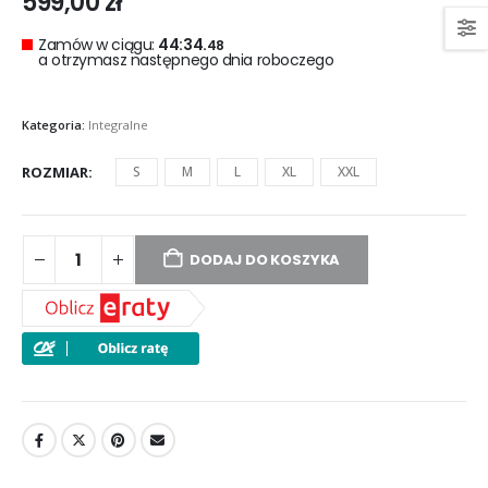
599,00
zł
Zamów w ciągu:
44:34.
48
a otrzymasz następnego dnia roboczego
Kategoria:
Integralne
ROZMIAR
S
M
L
XL
XXL
DODAJ DO KOSZYKA