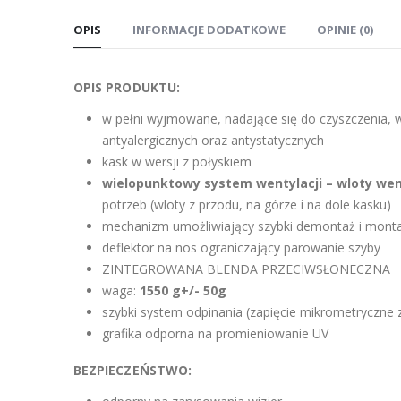
OPIS
INFORMACJE DODATKOWE
OPINIE (0)
OPIS PRODUKTU:
w pełni wyjmowane, nadające się do czyszczenia,
antyalergicznych oraz antystatycznych
kask w wersji z połyskiem
wielopunktowy system wentylacji – wloty we
potrzeb (wloty z przodu, na górze i na dole kasku)
mechanizm umożliwiający szybki demontaż i montaż
deflektor na nos ograniczający parowanie szyby
ZINTEGROWANA BLENDA PRZECIWSŁONECZNA
waga:
1550 g+/- 50g
szybki system odpinania (zapięcie mikrometryczne
grafika odporna na promieniowanie UV
BEZPIECZEŃSTWO: