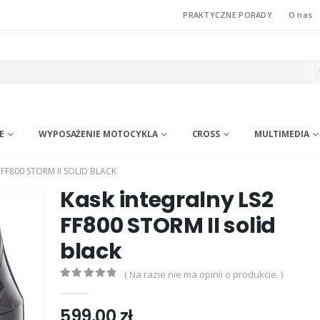
PRAKTYCZNE PORADY
O nas
E
WYPOSAŻENIE MOTOCYKLA
CROSS
MULTIMEDIA
FF800 STORM II SOLID BLACK
Kask integralny LS2
FF800 STORM II solid
black
( Na razie nie ma opinii o produkcie. )
0
out of 5
599,00
zł