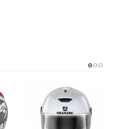
-21%
-7%