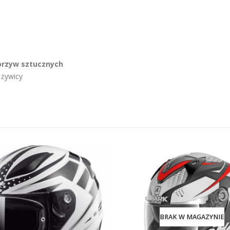
orzyw sztucznych
 żywicy
BRAK W MAGAZYNIE