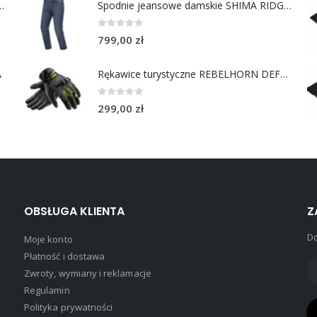
y do uszu moto MotoSafe Pro
Spodnie jeansowe damskie SHIMA RIDGE LADY blue
0
out of 5
799,00
zł
A
Rękawice turystyczne REBELHORN DEFENDER black yellow fluo
0
out of 5
299,00
zł
OBSŁUGA KLIENTA
Z
Do
Moje konto
Płatność i dostawa
Zwroty, wymiany i reklamacje
Regulamin
Polityka prywatności