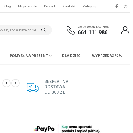
Blog
Moje konto
Koszyk
Kontakt
Zaloguj
ZADZWOŃ DO NAS
Wszystkie kategorie
661 111 986
POMYSŁ NA PREZENT
DLA DZIECI
WYPRZEDAŻ %%
BEZPŁATNA
DOSTAWA
OD 300 ZŁ