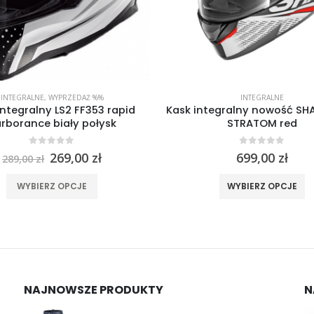
INTEGRALNE
INTEGRALNE
egralny nowość SHARK RIDILL
Kask integralny SHARK SKW
STRATOM red
biały
0
out of 5
0
out of 5
699,00
zł
749,00
zł
Ten produkt ma wiele wariantów. Opcje można wybrać na stronie produktu
Ten produkt 
WYBIERZ OPCJE
WYBIERZ OPCJE
NAJNOWSZE PRODUKTY
N