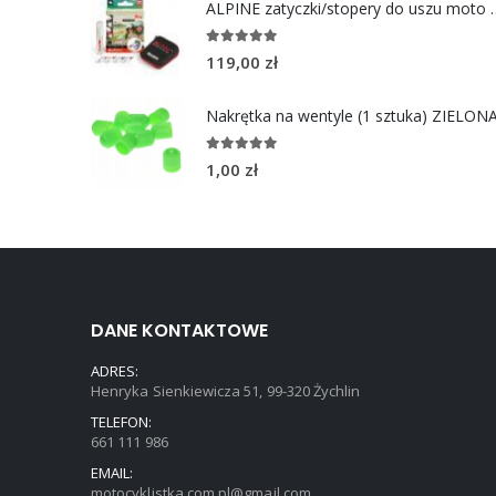
ALPINE zatyczki/stoper
4.96
out of 5
119,00
zł
Nakrętka na wentyle (1 sztuka) ZIELON
5.00
out of 5
1,00
zł
DANE KONTAKTOWE
ADRES:
Henryka Sienkiewicza 51, 99-320 Żychlin
TELEFON:
661 111 986
EMAIL:
motocyklistka.com.pl@gmail.com