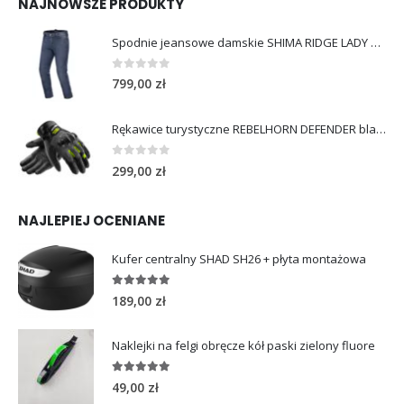
NAJNOWSZE PRODUKTY
Spodnie jeansowe damskie SHIMA RIDGE LADY blue
0
out of 5
799,00
zł
Rękawice turystyczne REBELHORN DEFENDER black yellow fluo
0
out of 5
299,00
zł
NAJLEPIEJ OCENIANE
Kufer centralny SHAD SH26 + płyta montażowa
5.00
out of 5
189,00
zł
Naklejki na felgi obręcze kół paski zielony fluore
5.00
out of 5
49,00
zł