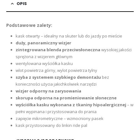
OPIS
Podstawowe zalety:
kask otwarty – idealny na skuter lub do jazdy po mieście
duży, panoramiczny wizjer
zintegrowana blenda przeciwsłoneczna
wysokiej jakości
sprężona z wizjerem głównym
wentylowana wyściółka kasku
wlot powietrza górny, wylot powietrza tylny
szyba z systemem szybkiego demontażu
bez
konieczności użycia jakichkolwiek narzędzi
wizjer odporny na zarysowania
skorupa odporna na promieniowanie słoneczne
wyściółka kasku wykonana z tkaniny hipoalergicznej
– w
pełni wypinana i przystosowana do prania
zapięcie mikrometryczne – wzmocniony pasek
kask przystosowany do linkin ride pal