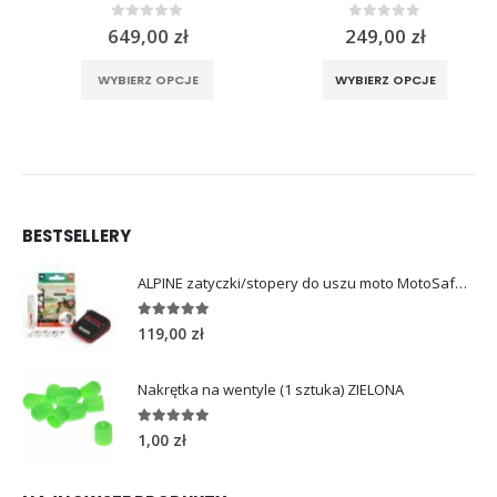
ualna
0
out of 5
0
out of 5
649,00
zł
249,00
zł
a
a stronie produktu
Ten produkt ma wiele wariantów. Opcje można wybrać na stronie produktu
Ten produkt ma wiele wariantów. Opcje można wybrać na stronie produktu
osi:
WYBIERZ OPCJE
WYBIERZ OPCJE
,00 zł.
BESTSELLERY
ALPINE zatyczki/stopery do uszu moto MotoSafe Pro
4.96
out of 5
119,00
zł
Nakrętka na wentyle (1 sztuka) ZIELONA
5.00
out of 5
1,00
zł