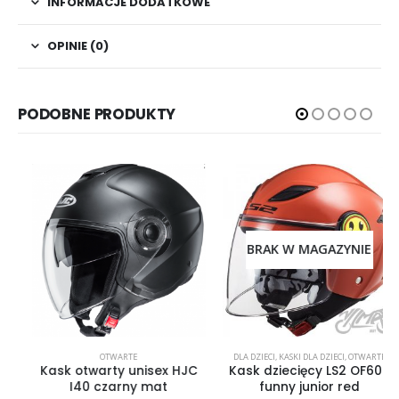
INFORMACJE DODATKOWE
OPINIE (0)
PODOBNE PRODUKTY
BRAK W MAGAZYNIE
OTWARTE
DLA DZIECI
,
KASKI DLA DZIECI
,
OTWARTE
Kask otwarty unisex HJC
Kask dziecięcy LS2 OF602
I40 czarny mat
funny junior red