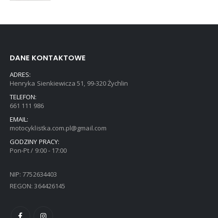
DANE KONTAKTOWE
ADRES:
Henryka Sienkiewicza 51, 99-320 Żychlin
TELEFON:
661 111 986
EMAIL:
motocyklistka.com.pl@gmail.com
GODZINY PRACY:
Pon-Pt / 9:00 - 17:00
NIP: 7752634403
REGON: 364426145