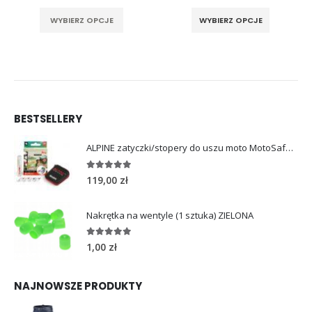
a stronie produktu
Ten produkt ma wiele wariantów. Opcje można wybrać na stronie produktu
Ten produkt ma wiele wariantów. Opcje można wybrać na stronie produktu
WYBIERZ OPCJE
WYBIERZ OPCJE
BESTSELLERY
ALPINE zatyczki/stopery do uszu moto MotoSafe Pro
4.96
out of 5
119,00
zł
Nakrętka na wentyle (1 sztuka) ZIELONA
5.00
out of 5
1,00
zł
NAJNOWSZE PRODUKTY