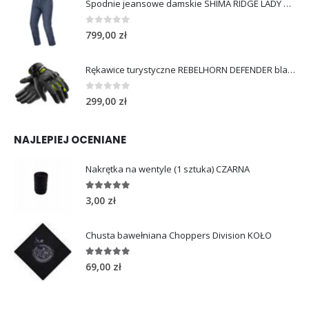
Spodnie jeansowe damskie SHIMA RIDGE LADY blue
0
out of 5
799,00
zł
Rękawice turystyczne REBELHORN DEFENDER black yellow fluo
0
out of 5
299,00
zł
NAJLEPIEJ OCENIANE
Nakrętka na wentyle (1 sztuka) CZARNA
5.00
out of 5
3,00
zł
Chusta bawełniana Choppers Division KOŁO
5.00
out of 5
69,00
zł