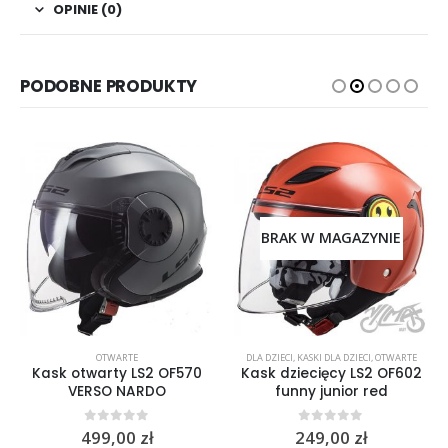
OPINIE (0)
PODOBNE PRODUKTY
BRAK W MAGAZYNIE
OTWARTE
DLA DZIECI
,
KASKI DLA DZIECI
,
OTWARTE
Kask otwarty LS2 OF570
Kask dziecięcy LS2 OF602
VERSO NARDO
funny junior red
0
out of 5
0
out of 5
499,00
zł
249,00
zł