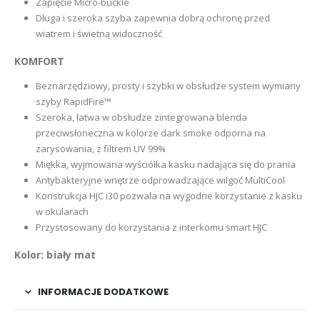
Zapięcie Micro-buckle
Długa i szeroka szyba zapewnia dobrą ochronę przed
wiatrem i świetną widoczność
KOMFORT
Beznarzędziowy, prosty i szybki w obsłudze system wymiany
szyby RapidFire™
Szeroka, łatwa w obsłudze zintegrowana blenda
przeciwsłoneczna w kolorze dark smoke odporna na
zarysowania, z filtrem UV 99%
Miękka, wyjmowana wyściółka kasku nadająca się do prania
Antybakteryjne wnętrze odprowadzające wilgoć MultiCool
Konstrukcja HJC i30 pozwala na wygodne korzystanie z kasku
w okularach
Przystosowany do korzystania z interkomu smart HJC
Kolor: biały mat
INFORMACJE DODATKOWE