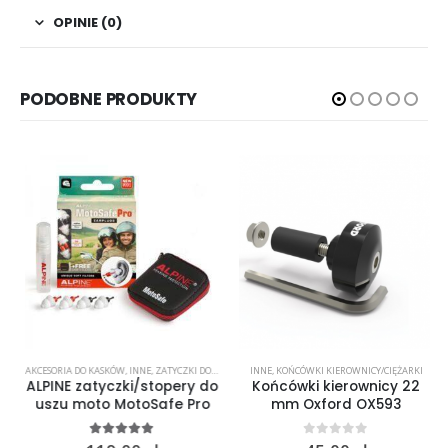
OPINIE (0)
PODOBNE PRODUKTY
AKCESORIA DO KASKÓW
,
INNE
,
ZATYCZKI DO USZU
INNE
,
KOŃCÓWKI KIEROWNICY/CIĘŻARKI
ALPINE zatyczki/stopery do
Końcówki kierownicy 22
uszu moto MotoSafe Pro
mm Oxford OX593
4.96
out of 5
0
out of 5