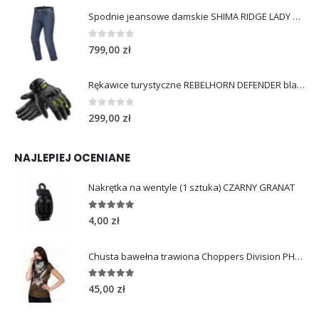
Spodnie jeansowe damskie SHIMA RIDGE LADY blue
0
out of 5
799,00
zł
Rękawice turystyczne REBELHORN DEFENDER black yellow fluo
0
out of 5
299,00
zł
NAJLEPIEJ OCENIANE
Nakrętka na wentyle (1 sztuka) CZARNY GRANAT
5.00
out of 5
4,00
zł
Chusta bawełna trawiona Choppers Division PHOENIX
5.00
out of 5
45,00
zł