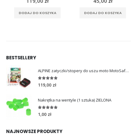
119,00
zł
45,00
zł
DODAJ DO KOSZYKA
DODAJ DO KOSZYKA
BESTSELLERY
ALPINE zatyczki/stopery do uszu moto MotoSafe Pro
4.96
out of 5
119,00
zł
Nakrętka na wentyle (1 sztuka) ZIELONA
5.00
out of 5
1,00
zł
NAJNOWSZE PRODUKTY