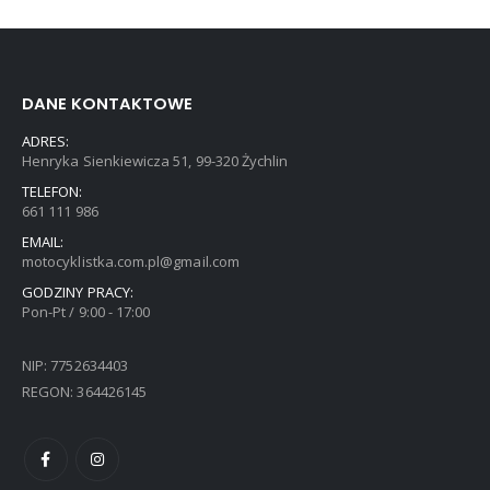
DANE KONTAKTOWE
ADRES:
Henryka Sienkiewicza 51, 99-320 Żychlin
TELEFON:
661 111 986
EMAIL:
motocyklistka.com.pl@gmail.com
GODZINY PRACY:
Pon-Pt / 9:00 - 17:00
NIP: 7752634403
REGON: 364426145