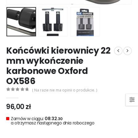
0
out of 5
0
out of 5
299,00
zł
299,00
zł
Rękawice turystyczne REBELHORN DEFENDER black red
0
out of 5
0
out of 5
299,00
zł
299,00
zł
Końcówki kierownicy 22
mm wykończenie
karbonowe Oxford
OX586
( Na razie nie ma opinii o produkcie. )
0
out of 5
96,00
zł
Zamów w ciągu:
08:32.
29
a otrzymasz następnego dnia roboczego