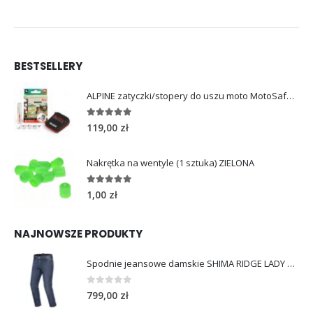
BESTSELLERY
ALPINE zatyczki/stopery do uszu moto MotoSafe Pro
4.96
out of 5
119,00
zł
Nakrętka na wentyle (1 sztuka) ZIELONA
5.00
out of 5
1,00
zł
NAJNOWSZE PRODUKTY
Spodnie jeansowe damskie SHIMA RIDGE LADY blue
0
out of 5
799,00
zł