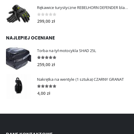
Rękawice turystyczne REBELHORN DEFENDER black yellow fluo
0
out of 5
299,00
zł
NAJLEPIEJ OCENIANE
Torba na tył motocykla SHAD 25L
5.00
out of 5
259,00
zł
Nakrętka na wentyle (1 sztuka) CZARNY GRANAT
5.00
out of 5
4,00
zł
DANE KONTAKTOWE