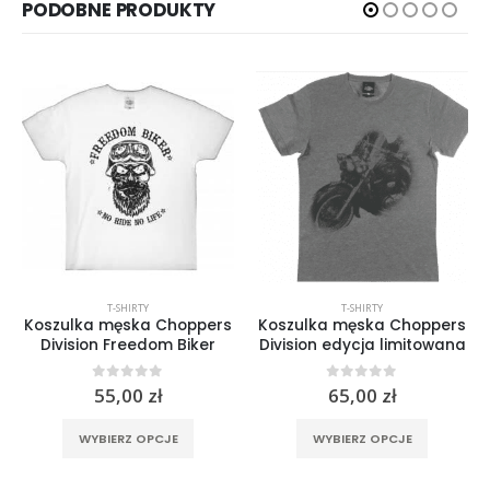
PODOBNE PRODUKTY
T-SHIRTY
T-SHIRTY
Koszulka męska Choppers
Koszulka męska Choppers
Division Freedom Biker
Division edycja limitowana
0
out of 5
0
out of 5
55,00
zł
65,00
zł
Ten produkt ma wiele wariantów. Opcje można wybrać na stronie produktu
Ten produkt ma wiele wariantów. Opcje można wybrać na stronie produktu
rać na stronie produktu
WYBIERZ OPCJE
WYBIERZ OPCJE