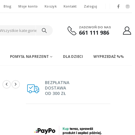
Blog
Moje konto
Koszyk
Kontakt
Zaloguj
ZADZWOŃ DO NAS
Wszystkie kategorie
661 111 986
POMYSŁ NA PREZENT
DLA DZIECI
WYPRZEDAŻ %%
BEZPŁATNA
DOSTAWA
OD 300 ZŁ