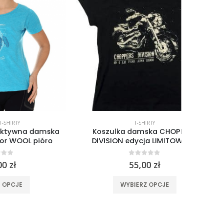
T-SHIRTY
damska
Koszulka damska CHOPPERS
Koszu
pióro
DIVISION edycja LIMITOWANA
Brube
0
out of 5
55,00
zł
ma wiele wariantów. Opcje można wybrać na stronie produktu
Ten produkt ma wiele wariantów. Opcje można wybrać na stronie produktu
WYBIERZ OPCJE