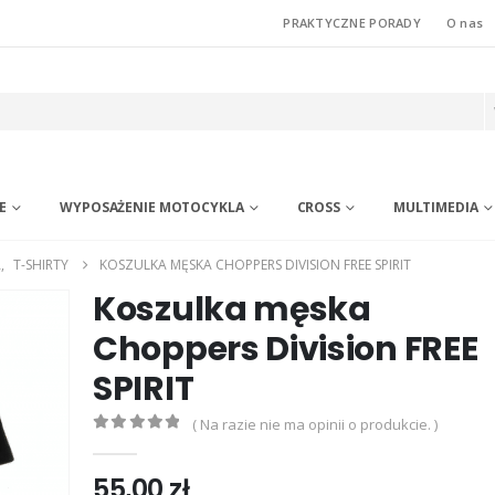
PRAKTYCZNE PORADY
O nas
E
WYPOSAŻENIE MOTOCYKLA
CROSS
MULTIMEDIA
A
,
T-SHIRTY
KOSZULKA MĘSKA CHOPPERS DIVISION FREE SPIRIT
Koszulka męska
Choppers Division FREE
SPIRIT
( Na razie nie ma opinii o produkcie. )
0
out of 5
55,00
zł