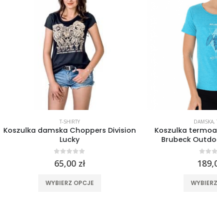
T-SHIRTY
DAMSKA
,
T-SHIRTY
a damska Choppers Division
Koszulka termoaktywna 
Lucky
Brubeck Outdoor WOOL 
0
out of 5
0
out of 5
65,00
zł
189,00
zł
Ten produkt ma wiele wariantów. Opcje można wybrać na stronie produktu
Ten produkt 
WYBIERZ OPCJE
WYBIERZ OPCJE