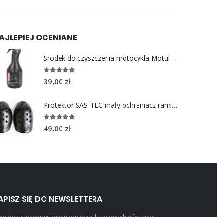
AJLEPIEJ OCENIANE
Środek do czyszczenia motocykla Motul E2 MOTO WASH 1L
5.00
out of 5
39,00
zł
Protektor SAS-TEC mały ochraniacz ramion 2 szt.
5.00
out of 5
49,00
zł
APISZ SIĘ DO NEWSLETTERA
wiedz się pierwszy o promocjach i nowych ofertach: