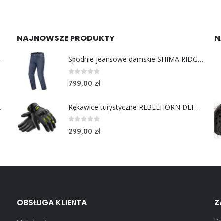
NAJNOWSZE PRODUKTY
N
y do uszu moto MotoSafe Pro
Spodnie jeansowe damskie SHIMA RIDGE LADY blue
0
out of 5
799,00
zł
A
Rękawice turystyczne REBELHORN DEFENDER black yellow fluo
0
out of 5
299,00
zł
OBSŁUGA KLIENTA
Z
Do