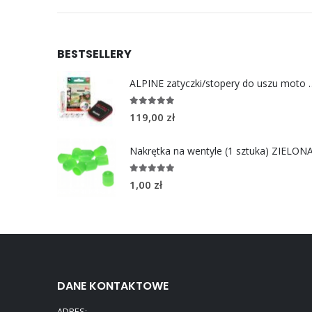
BESTSELLERY
ALPINE zatyczki/stoper
4.96
out of 5
119,00
zł
Nakrętka na wentyle (1 sztuka) ZIELON
5.00
out of 5
1,00
zł
DANE KONTAKTOWE
ADRES: