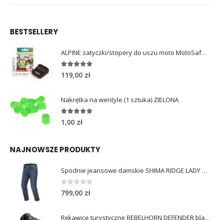
BESTSELLERY
ALPINE zatyczki/stopery do uszu moto MotoSafe Pro
4.96
out of 5
119,00
zł
Nakrętka na wentyle (1 sztuka) ZIELONA
5.00
out of 5
1,00
zł
NAJNOWSZE PRODUKTY
Spodnie jeansowe damskie SHIMA RIDGE LADY blue
0
out of 5
799,00
zł
Rękawice turystyczne REBELHORN DEFENDER black yellow fluo