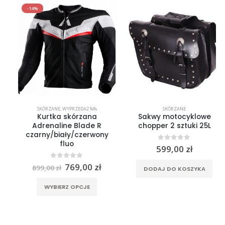
-14%
SKÓRZANE
,
WYPRZEDAŻ %%
SKÓRZANE
Kurtka skórzana
Sakwy motocyklowe
Adrenaline Blade R
chopper 2 sztuki 25L
czarny/biały/czerwony
fluo
0
out of 5
599,00
zł
rać na stronie produktu
Pierwotna
Aktualna
0
out of 5
769,00
zł
899,00
zł
DODAJ DO KOSZYKA
cena
cena
Ten produkt ma wiele wariantów. Opcje można wybrać na stronie produktu
wynosiła:
wynosi:
WYBIERZ OPCJE
899,00 zł.
769,00 zł.