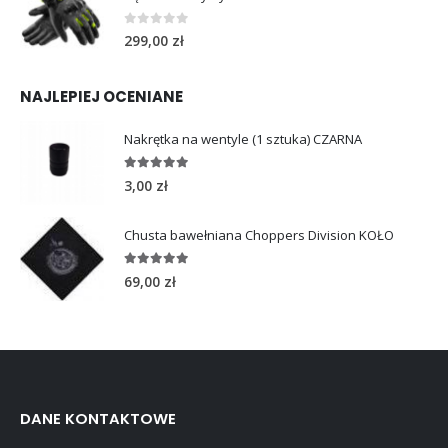
0
out of 5
299,00
zł
NAJLEPIEJ OCENIANE
Nakrętka na wentyle (1 sztuka) CZARNA
5.00
out of 5
3,00
zł
Chusta bawełniana Choppers Division KOŁO
5.00
out of 5
69,00
zł
DANE KONTAKTOWE