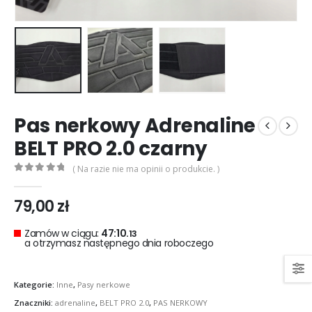
0
out of 5
0
out of 5
299,00
zł
299,00
zł
Rękawice turystyczne REBELHORN DEFENDER black red
0
out of 5
0
out of 5
299,00
zł
299,00
zł
Pas nerkowy Adrenaline
BELT PRO 2.0 czarny
( Na razie nie ma opinii o produkcie. )
0
out of 5
79,00
zł
Zamów w ciągu:
47:10.
13
a otrzymasz następnego dnia roboczego
Kategorie:
Inne
,
Pasy nerkowe
Znaczniki:
adrenaline
,
BELT PRO 2.0
,
PAS NERKOWY