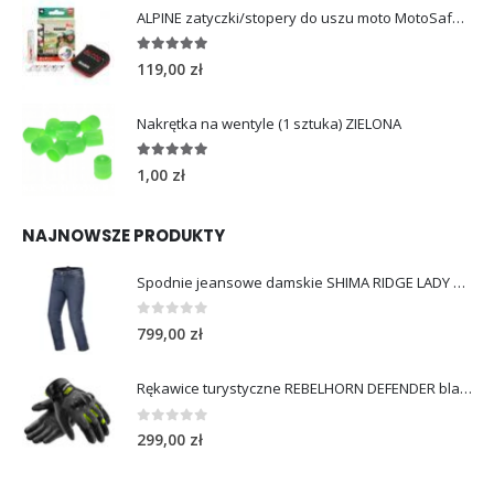
ALPINE zatyczki/stopery do uszu moto MotoSafe Pro
4.96
out of 5
119,00
zł
Nakrętka na wentyle (1 sztuka) ZIELONA
5.00
out of 5
1,00
zł
NAJNOWSZE PRODUKTY
Spodnie jeansowe damskie SHIMA RIDGE LADY blue
0
out of 5
799,00
zł
Rękawice turystyczne REBELHORN DEFENDER black yellow fluo
0
out of 5
299,00
zł