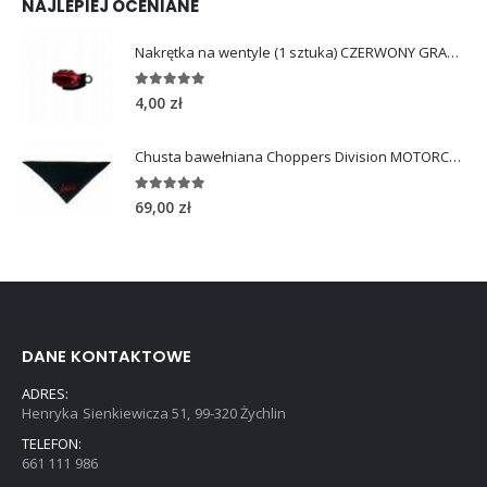
NAJLEPIEJ OCENIANE
Nakrętka na wentyle (1 sztuka) CZERWONY GRANAT
5.00
out of 5
4,00
zł
Chusta bawełniana Choppers Division MOTORCYCLE LOVE
5.00
out of 5
69,00
zł
DANE KONTAKTOWE
ADRES:
Henryka Sienkiewicza 51, 99-320 Żychlin
TELEFON:
661 111 986