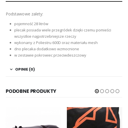
Podstawowe zalety:
pojemność 28 litrów
plecak posiada wiele przegródek dzięki czemu pomieści
wszystkie najpotrzebniejsze rzeczy
wykonany z Poliestru 600D oraz materiału mesh
dno plecaka dodatkowo wzmocnione
w zestawie pokrowiec przeciwdeszczowy
OPINIE (0)
PODOBNE PRODUKTY