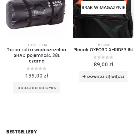
BRAK W MAGAZYNIE
PLECAKI
,
ROLKI
PLECAKI
Torba rolka wodoszczelna
Plecak OXFORD X-RIDER 15L
SHAD pojemność 38L
czarna
0
out of 5
89,00
zł
0
out of 5
199,00
zł
a stronie produktu
DOWIEDZ SIĘ WIĘCEJ
DODAJ DO KOSZYKA
BESTSELLERY