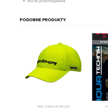
etui do przechowywania
PODOBNE PRODUKTY
POKROWCE
,
POMYSŁ NA PREZENT
INN