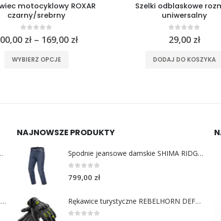
lki odblaskowe rozmiar
Zestaw słuchawkowy Twii
uniwersalny
Dual 5.0
0
out of 5
0
out of 5
29,00
zł
399,00
zł
DODAJ DO KOSZYKA
DODAJ DO KOSZYKA
NAJNOWSZE PRODUKTY
N
y do uszu moto MotoSafe Pro
Spodnie jeansowe damskie SHIMA RIDGE LADY blue
0
out of 5
799,00
zł
Chusta bawełniana Choppers Division NIE JEDZIESZ NIE ŻYJESZ
Rękawice turystyczne REBELHORN DEFENDER black yellow fluo
0
out of 5