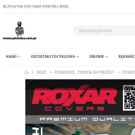
BEZPŁATNA DOSTAWA POWYŻEJ 300ZŁ
KASKI
ODZIEŻ MOTOCYKLOWA
OBUWIE
RĘKAWIC
SKLEP
POKROWCE
,
POMYSŁ NA PREZENT
POKRO