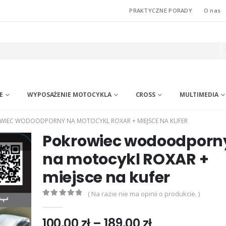
PRAKTYCZNE PORADY
O nas
E
WYPOSAŻENIE MOTOCYKLA
CROSS
MULTIMEDIA
WIEC WODOODPORNY NA MOTOCYKL ROXAR + MIEJSCE NA KUFER
Pokrowiec wodoodporn
na motocykl ROXAR +
miejsce na kufer
( Na razie nie ma opinii o produkcie. )
0
out of 5
Zakres
100,00
zł
–
189,00
zł