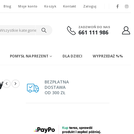
Blog
Moje konto
Koszyk
Kontakt
Zaloguj
ZADZWOŃ DO NAS
Wszystkie kategorie
661 111 986
POMYSŁ NA PREZENT
DLA DZIECI
WYPRZEDAŻ %%
y
BEZPŁATNA
DOSTAWA
OD 300 ZŁ