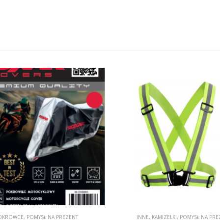
E
,
KAMIZELKI
,
POMYSŁ NA PREZENT
INTERCOMY
,
MULTIMEDIA
,
POMYSŁ NA