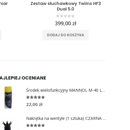
ns HF3
Uchwyt do smartfona z ładowarką
GOGL
indukcyjną Midland MH-Pro
0
out of 5
299,00
zł
DOWIEDZ SIĘ WIĘCEJ
AJLEPIEJ OCENIANE
Środek wielofunkcyjny MANNOL M-40 LUBRICANT 450ml
5.00
out of 5
22,00
zł
Nakrętka na wentyle (1 sztuka) CZARNA KORONA
5.00
out of 5