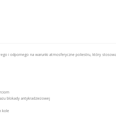
go i odpornego na warunki atmosferyczne poliestru, który stosowa
rciom
ażu blokady antykradzieżowej
m kole