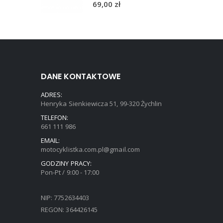
69,00
zł
DANE KONTAKTOWE
ADRES:
Henryka Sienkiewicza 51, 99-320 Żychlin
TELEFON:
661 111 986
EMAIL:
motocyklistka.com.pl@gmail.com
GODZINY PRACY:
Pon-Pt / 9:00 - 17:00
NIP: 7752634403
REGON: 364426145