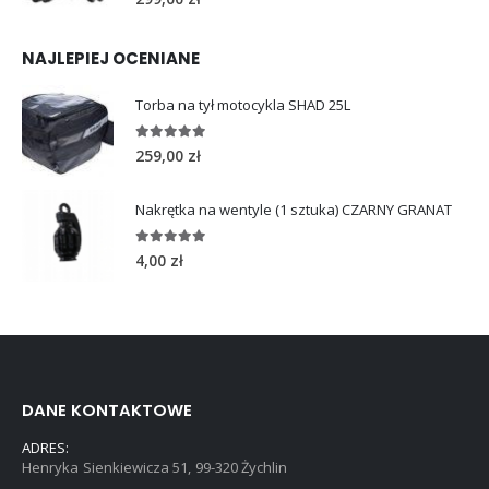
NAJLEPIEJ OCENIANE
Torba na tył motocykla SHAD 25L
5.00
out of 5
259,00
zł
Nakrętka na wentyle (1 sztuka) CZARNY GRANAT
5.00
out of 5
4,00
zł
DANE KONTAKTOWE
ADRES:
Henryka Sienkiewicza 51, 99-320 Żychlin