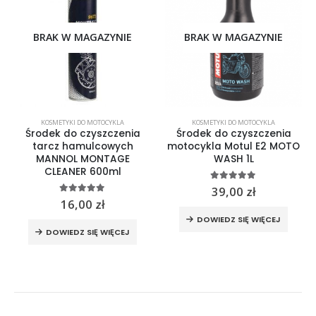
BRAK W MAGAZYNIE
BRAK W MAGAZYNIE
KOSMETYKI DO MOTOCYKLA
KOSMETYKI DO MOTOCYKLA
Środek do czyszczenia
Środek do czyszczenia
tarcz hamulcowych
motocykla Motul E2 MOTO
MANNOL MONTAGE
WASH 1L
CLEANER 600ml
5.00
out of 5
39,00
zł
5.00
out of 5
16,00
zł
DOWIEDZ SIĘ WIĘCEJ
DOWIEDZ SIĘ WIĘCEJ