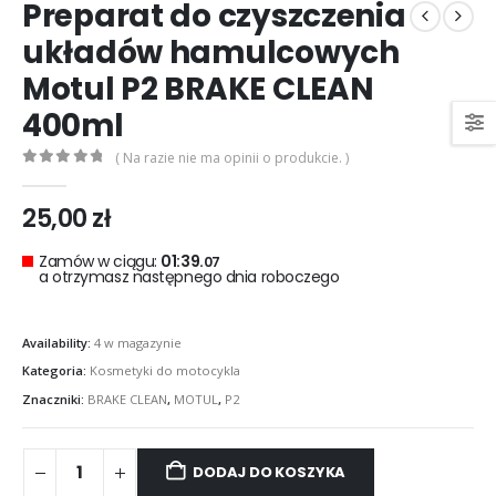
Preparat do czyszczenia
układów hamulcowych
Motul P2 BRAKE CLEAN
400ml
( Na razie nie ma opinii o produkcie. )
0
out of 5
25,00
zł
Zamów w ciągu:
01:39.
06
a otrzymasz następnego dnia roboczego
Availability:
4 w magazynie
Kategoria:
Kosmetyki do motocykla
Znaczniki:
BRAKE CLEAN
,
MOTUL
,
P2
DODAJ DO KOSZYKA