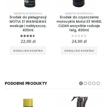
KOSMETYKI DO MOTOCYKLA
KOSMETYKI DO MOTOCYKLA
Środek do pielęgnacji
Środek do czyszczenia
MOTUL E1 WASH&WAX
motocykla Motul E3 WHEEL
woskuje i nabłyszcza,
CLEAN wszystkie rodzaje
400ml
felg, 400ml
4.50
out of 5
0
out of 5
22,00
zł
24,00
zł
DODAJ DO KOSZYKA
DODAJ DO KOSZYKA
PODOBNE PRODUKTY