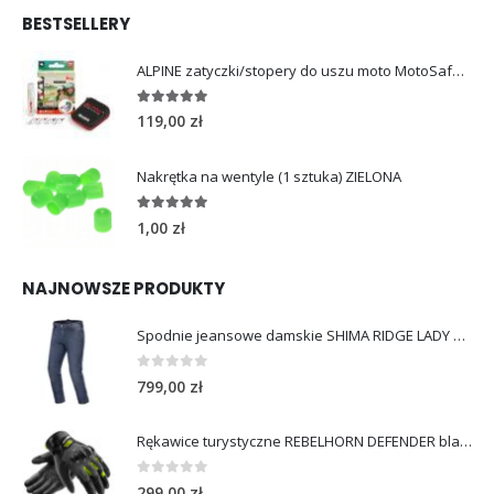
BESTSELLERY
ALPINE zatyczki/stopery do uszu moto MotoSafe Pro
4.96
out of 5
119,00
zł
Nakrętka na wentyle (1 sztuka) ZIELONA
5.00
out of 5
1,00
zł
NAJNOWSZE PRODUKTY
Spodnie jeansowe damskie SHIMA RIDGE LADY blue
0
out of 5
799,00
zł
Rękawice turystyczne REBELHORN DEFENDER black yellow fluo
0
out of 5
299,00
zł