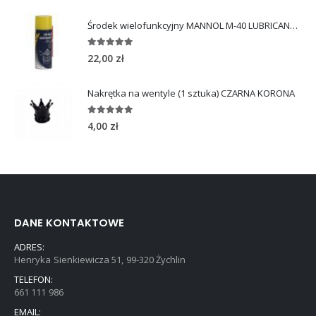
Środek wielofunkcyjny MANNOL M-40 LUBRICANT 450ml
5.00
out of 5
22,00
zł
Nakrętka na wentyle (1 sztuka) CZARNA KORONA
5.00
out of 5
4,00
zł
DANE KONTAKTOWE
ADRES:
Henryka Sienkiewicza 51, 99-320 Żychlin
TELEFON:
661 111 986
EMAIL: