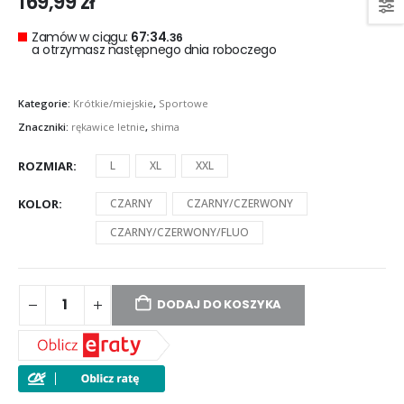
169,99
zł
Zamów w ciągu:
67:34.
35
a otrzymasz następnego dnia roboczego
Kategorie:
Krótkie/miejskie
,
Sportowe
Znaczniki:
rękawice letnie
,
shima
ROZMIAR
L
XL
XXL
KOLOR
CZARNY
CZARNY/CZERWONY
CZARNY/CZERWONY/FLUO
DODAJ DO KOSZYKA