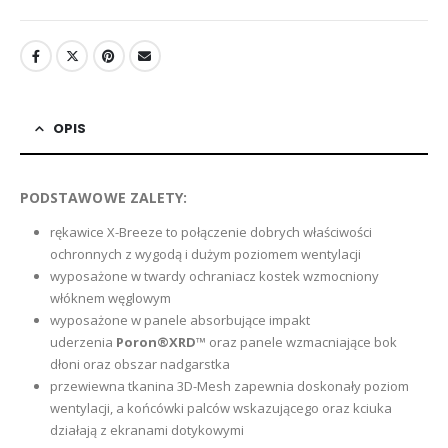
OPIS
PODSTAWOWE ZALETY:
rękawice X-Breeze to połączenie dobrych właściwości
ochronnych z wygodą i dużym poziomem wentylacji
wyposażone w twardy ochraniacz kostek wzmocniony
włóknem węglowym
wyposażone w panele absorbujące impakt
uderzenia
Poron®XRD
™ oraz panele wzmacniające bok
dłoni oraz obszar nadgarstka
przewiewna tkanina 3D-Mesh zapewnia doskonały poziom
wentylacji, a końcówki palców wskazującego oraz kciuka
działają z ekranami dotykowymi