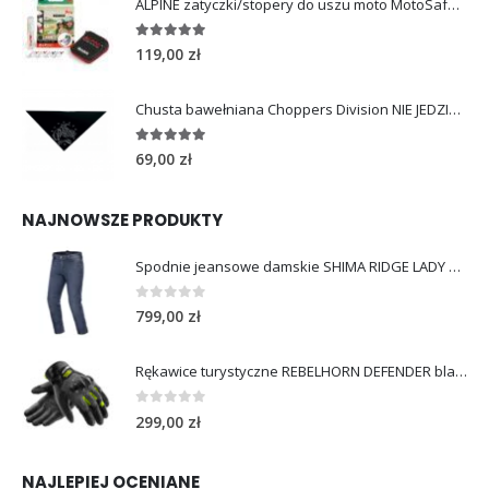
ALPINE zatyczki/stopery do uszu moto MotoSafe Pro
4.96
out of 5
119,00
zł
Chusta bawełniana Choppers Division NIE JEDZIESZ NIE ŻYJESZ
5.00
out of 5
69,00
zł
NAJNOWSZE PRODUKTY
Spodnie jeansowe damskie SHIMA RIDGE LADY blue
0
out of 5
799,00
zł
Rękawice turystyczne REBELHORN DEFENDER black yellow fluo
0
out of 5
299,00
zł
NAJLEPIEJ OCENIANE