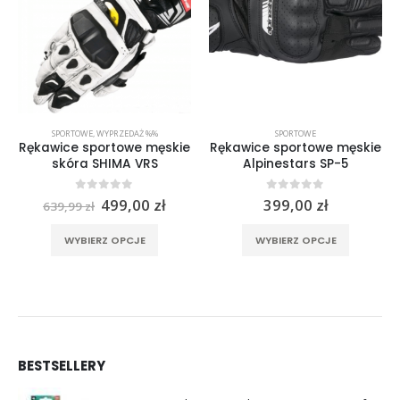
SPORTOWE
,
WYPRZEDAŻ %%
SPORTOWE
Rękawice sportowe męskie
Rękawice sportowe męskie
skóra SHIMA VRS
Alpinestars SP-5
Pierwotna
Aktualna
0
out of 5
0
out of 5
499,00
zł
399,00
zł
639,99
zł
cena
cena
rać na stronie produktu
Ten produkt ma wiele wariantów. Opcje można wybrać na stronie produktu
Ten produkt ma wiele wariantów. Opcje można wybrać na stronie produktu
wynosiła:
wynosi:
WYBIERZ OPCJE
WYBIERZ OPCJE
639,99 zł.
499,00 zł.
BESTSELLERY