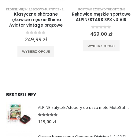
KRÓTKIE/MIEJSKIE
,
SZOSOWO-TURYSTYCZNE
,
WYPRZEDAŻ %%
SPORTOWE
,
SZOSOWO-TURYSTYCZNE
Klasyczne skórzane
Rękawice męskie sportowe
rękawice męskie Shima
ALPINESTARS SP8 v3 AIR
Aviator vintage brązowe
0
out of 5
469,00
zł
0
out of 5
249,99
zł
Ten produkt ma wiele wariantów. Opcje można wybrać na stronie produktu
rać na stronie produktu
Ten produkt ma wiele wariantów. Opcje można wybrać na stronie produktu
WYBIERZ OPCJE
WYBIERZ OPCJE
BESTSELLERY
ALPINE zatyczki/stopery do uszu moto MotoSafe Pro
4.96
out of 5
119,00
zł
Chusta bawełniana Choppers Division NIE JEDZIESZ NIE ŻYJESZ