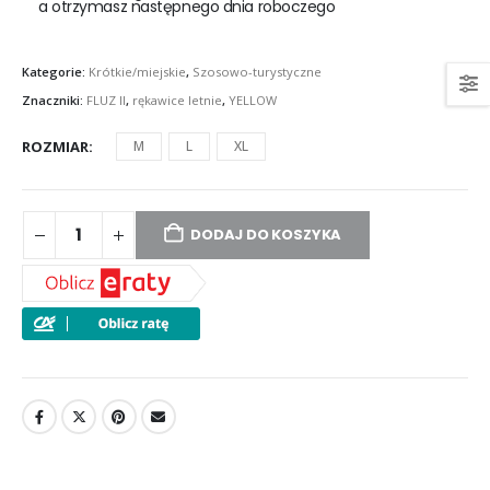
a otrzymasz następnego dnia roboczego
Kategorie:
Krótkie/miejskie
,
Szosowo-turystyczne
Znaczniki:
FLUZ II
,
rękawice letnie
,
YELLOW
ROZMIAR
M
L
XL
DODAJ DO KOSZYKA