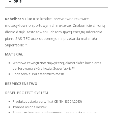
OPIS
Rebelhorn Flux II
to krótkie, przewiewne rękawice
motocyklowe o sportowym charakterze. Znakomicie chronią
dłonie dzięki zastosowaniu absorbującej energię uderzenia
pianki SAS-TEC oraz odpornego na przetarcia materiału
Superfabric ™.
MATERIAŁ:
Warstwa zewnętrzna: Najwyższej jakości skóra kozia oraz
perforowana skóra kozia, Superfabric ™
Podszewka: Poliester micro mesh
BEZPIECZEŃSTWO
REBEL PROTECT SYSTEM
Produkt posiada certyfikat CE (EN 13594:2015)
Twarda osłona kostek
Panele wykonane z odpornego na przetarcia materiału