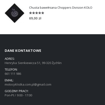
Chusta bawełniana Choppers Division KOŁO
5.00
out of 5
69,00
zł
DANE KONTAKTOWE
ADRES:
Henryka Sienkiewicza 51, 99-320 Żychlin
TELEFON:
661 111 986
EMAIL:
motocyklistka.com.pl@gmail.com
GODZINY PRACY:
Pon-Pt / 9:00 - 17:00