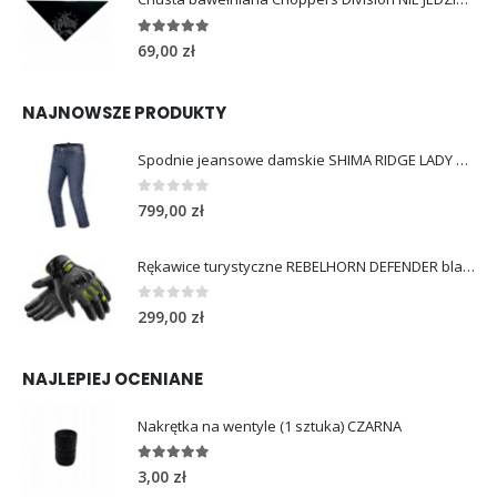
5.00
out of 5
69,00
zł
NAJNOWSZE PRODUKTY
Spodnie jeansowe damskie SHIMA RIDGE LADY blue
0
out of 5
799,00
zł
Rękawice turystyczne REBELHORN DEFENDER black yellow fluo
0
out of 5
299,00
zł
NAJLEPIEJ OCENIANE
Nakrętka na wentyle (1 sztuka) CZARNA
5.00
out of 5
3,00
zł