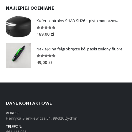
NAJLEPIEJ OCENIANE
Kufer centralny SHAD SH26 + płyta montażowa
5.00
out of 5
189,00
zł
Naklejki na felgi obręcze kół paski zielony fluore
5.00
out of 5
49,00
zł
DANE KONTAKTOWE
ADRES:
Henryka Sienkiewicza 51, 99-320 Żychlin
TELEFON:
661 111 986