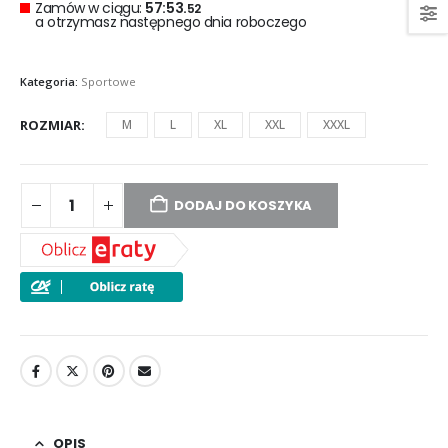
Zamów w ciągu:
57:53.
52
a otrzymasz następnego dnia roboczego
Kategoria:
Sportowe
ROZMIAR
M
L
XL
XXL
XXXL
DODAJ DO KOSZYKA
OPIS