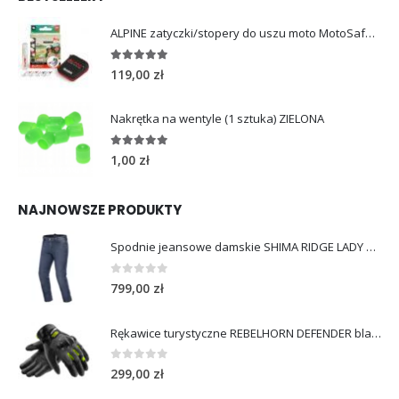
ALPINE zatyczki/stopery do uszu moto MotoSafe Pro
4.96
out of 5
119,00
zł
Nakrętka na wentyle (1 sztuka) ZIELONA
5.00
out of 5
1,00
zł
NAJNOWSZE PRODUKTY
Spodnie jeansowe damskie SHIMA RIDGE LADY blue
0
out of 5
799,00
zł
Rękawice turystyczne REBELHORN DEFENDER black yellow fluo
0
out of 5
299,00
zł