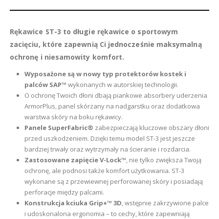
Rękawice ST-3 to długie rękawice o sportowym
zacięciu, które zapewnią Ci jednocześnie maksymalną
ochronę i niesamowity komfort.
Wyposażone są w nowy typ protektorów kostek i
palców SAP™
wykonanych w autorskiej technologii.
O ochronę Twoich dłoni dbają piankowe absorbery uderzenia
ArmorPlus, panel skórzany na nadgarstku oraz dodatkowa
warstwa skóry na boku rękawicy.
Panele SuperFabric®
zabezpieczają kluczowe obszary dłoni
przed uszkodzeniem. Dzięki temu model ST-3 jest jeszcze
bardziej trwały oraz wytrzymały na ścieranie i rozdarcia.
Zastosowane zapięcie V-Lock™
, nie tylko zwiększa Twoją
ochronę, ale podnosi także komfort użytkowania. ST-3
wykonane są z przewiewnej perforowanej skóry i posiadają
perforacje między palcami.
Konstrukcja kciuka Grip+™ 3D
, wstępnie zakrzywione palce
i udoskonalona ergonomia – to cechy, które zapewniają