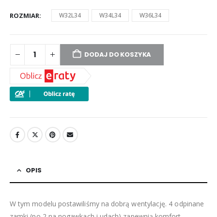
ROZMIAR
W32L34
W34L34
W36L34
DODAJ DO KOSZYKA
OPIS
W tym modelu postawiliśmy na dobrą wentylację. 4 odpinane
zamki (po 2 na nogawkach i udach) zapewnią komfort