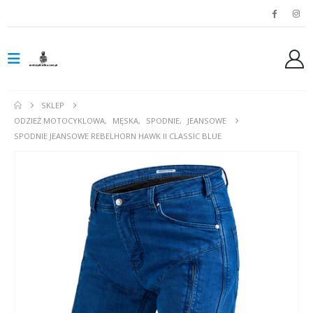
SKLEP
ODZIEŻ MOTOCYKLOWA
,
MĘSKA
,
SPODNIE
,
JEANSOWE
SPODNIE JEANSOWE REBELHORN HAWK II CLASSIC BLUE
Spodnie jeansowe damskie SHIMA RIDGE LADY blue
0
out of 5
0
out of 5
799,00
zł
799,00
zł
Rękawice turystyczne REBELHORN DEFENDER black yellow fluo