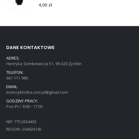
5.00
out of 5
4,00
zł
DANE KONTAKTOWE
ADRES:
Henryka Sienkiewicza 51, 99-320 Żychlin
TELEFON:
661 111 986
EMAIL:
motocyklistka.com.pl@gmail.com
GODZINY PRACY:
Pon-Pt / 9:00 - 17:00
NIP: 7752634403
REGON: 364426145