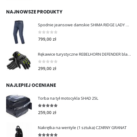
NAJNOWSZE PRODUKTY
Spodnie jeansowe damskie SHIMA RIDGE LADY blue
0
out of 5
799,00
zł
Rękawice turystyczne REBELHORN DEFENDER black yellow fluo
0
out of 5
299,00
zł
NAJLEPIEJ OCENIANE
Torba na tył motocykla SHAD 25L
5.00
out of 5
259,00
zł
Nakrętka na wentyle (1 sztuka) CZARNY GRANAT