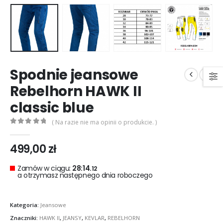
Spodnie jeansowe
Rebelhorn HAWK II
classic blue
( Na razie nie ma opinii o produkcie. )
0
out of 5
499,00
zł
Zamów w ciągu:
28:14.
12
a otrzymasz następnego dnia roboczego
Kategoria:
Jeansowe
Znaczniki:
HAWK II
,
JEANSY
,
KEVLAR
,
REBELHORN