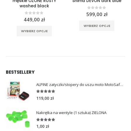
męskie OZONE RUSTY
Shima DEVON dark blue
washed black
0
out of 5
599,00
zł
0
out of 5
449,00
zł
rać na stronie produktu
Ten produkt ma wiele wariantów. Opcje można wybrać na stronie produktu
Ten produkt ma wiele wariantów. Opcje można wybrać na stronie produktu
WYBIERZ OPCJE
WYBIERZ OPCJE
BESTSELLERY
ALPINE zatyczki/stopery do uszu moto MotoSafe Pro
4.96
out of 5
119,00
zł
Nakrętka na wentyle (1 sztuka) ZIELONA
5.00
out of 5
1,00
zł