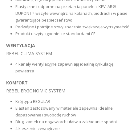
Elastyczne i odporne na przetarcia panele z KEVLAR®
DUPONT™ wszyte wewnątrz na kolanach, biodrach i w pasie
gwarantujące bezpieczeństwo
Podwójne i potrójne szwy znacznie zwiększają wytrzymałość
Produkt uszyty zgodnie ze standardami CE
WENTYLACJA
REBEL CLIMA SYSTEM
4 kanały wentylacyjne zapewniają idealną cyrkulację
powietrza
KOMFORT
REBEL ERGONOMIC SYSTEM
Krój typu REGULAR
Elastan zastosowany w materiale zapewnia idealne
dopasowanie i swobodę ruchów
Długi zamek na nogawkach ułatwia zakładanie spodni
4 kieszenie zewnętrzne