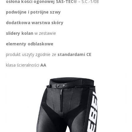
osłona kości ogonowej SAS-TEC®
– S.C.-1/08
podwójne i potrójne szwy
dodatkowa warstwa skóry
slidery kolan
w zestawie
elementy odblaskowe
produkt uszyty zgodnie ze
standardami CE
klasa ścieralności
AA