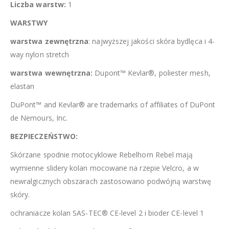
Liczba warstw:
1
WARSTWY
warstwa zewnętrzna
: najwyższej jakości skóra bydlęca i 4-
way nylon stretch
warstwa wewnętrzna:
Dupont™ Kevlar®, poliester mesh,
elastan
DuPont™ and Kevlar® are trademarks of affiliates of DuPont
de Nemours, Inc.
BEZPIECZEŃSTWO:
Skórzane spodnie motocyklowe Rebelhorn Rebel mają
wymienne slidery kolan mocowane na rzepie Velcro, a w
newralgicznych obszarach zastosowano podwójną warstwę
skóry.
ochraniacze kolan SAS-TEC® CE-level 2 i bioder CE-level 1