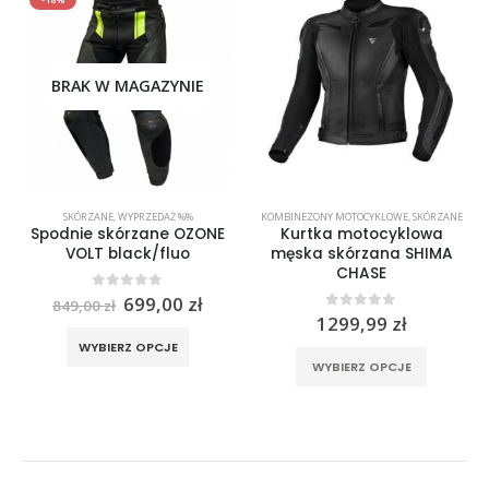
BRAK W MAGAZYNIE
SKÓRZANE
,
WYPRZEDAŻ %%
KOMBINEZONY MOTOCYKLOWE
,
SKÓRZANE
Spodnie skórzane OZONE
Kurtka motocyklowa
VOLT black/fluo
męska skórzana SHIMA
CHASE
Pierwotna
Aktualna
0
out of 5
699,00
zł
849,00
zł
cena
cena
0
out of 5
1299,99
zł
rać na stronie produktu
Ten produkt ma wiele wariantów. Opcje można wybrać na stronie produktu
wynosiła:
wynosi:
Ten produkt ma wiele wariantów. Opcje można wybrać na stronie produktu
WYBIERZ OPCJE
849,00 zł.
699,00 zł.
WYBIERZ OPCJE