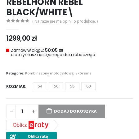
REBELHORN REBEL
BLACK/WHITE\
( Na razie nie ma opinii o produkcie. )
0
out of 5
1299,00
zł
Zamów w ciągu:
50:05.
08
a otrzymasz następnego dnia roboczego
Kategorie:
Kombinezony motocyklowe
,
Skórzane
ROZMIAR
54
56
58
60
DODAJ DO KOSZYKA