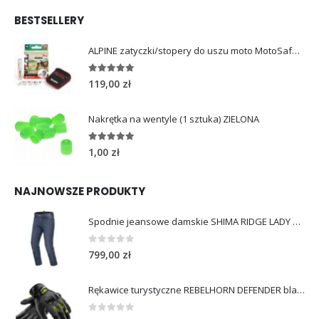
BESTSELLERY
ALPINE zatyczki/stopery do uszu moto MotoSafe Pro
4.96
out of 5
119,00
zł
Nakrętka na wentyle (1 sztuka) ZIELONA
5.00
out of 5
1,00
zł
NAJNOWSZE PRODUKTY
Spodnie jeansowe damskie SHIMA RIDGE LADY blue
0
out of 5
799,00
zł
Rękawice turystyczne REBELHORN DEFENDER black yellow fluo
0
out of 5