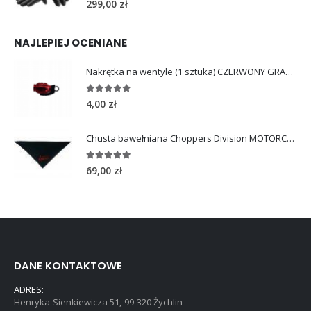
299,00
zł
NAJLEPIEJ OCENIANE
Nakrętka na wentyle (1 sztuka) CZERWONY GRANAT
5.00
out of 5
4,00
zł
Chusta bawełniana Choppers Division MOTORCYCLE LOVE
5.00
out of 5
69,00
zł
DANE KONTAKTOWE
ADRES:
Henryka Sienkiewicza 51, 99-320 Żychlin