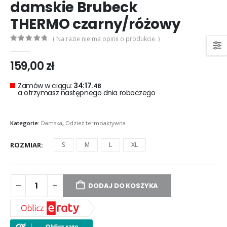
damskie Brubeck
THERMO czarny/różowy
( Na razie nie ma opinii o produkcie. )
0
out of 5
159,00
zł
Zamów w ciągu:
34:17.
48
a otrzymasz następnego dnia roboczego
Kategorie:
Damska
,
Odzież termoaktywna
ROZMIAR
S
M
L
XL
DODAJ DO KOSZYKA