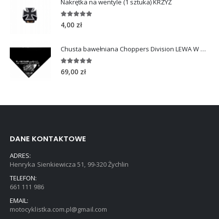
Nakrętka na wentyle (1 sztuka) KRZYŻ
5.00
out of 5
4,00
zł
Chusta bawełniana Choppers Division LEWA W GÓRĘ
5.00
out of 5
69,00
zł
DANE KONTAKTOWE
ADRES:
Henryka Sienkiewicza 51, 99-320 Żychlin
TELEFON:
661 111 986
EMAIL:
motocyklistka.com.pl@gmail.com