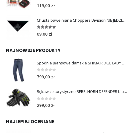
4.96
out of 5
119,00
zł
Chusta bawełniana Choppers Division NIE JEDZIESZ NIE ŻYJESZ
5.00
out of 5
69,00
zł
NAJNOWSZE PRODUKTY
Spodnie jeansowe damskie SHIMA RIDGE LADY blue
0
out of 5
799,00
zł
Rękawice turystyczne REBELHORN DEFENDER black yellow fluo
0
out of 5
299,00
zł
NAJLEPIEJ OCENIANE