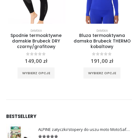
DAMSKA
DAMSKA
Spodnie termoaktywne
Bluza termoaktywna
damskie Brubeck DRY
damska Brubeck THERMO
czarny/grafitowy
kobaltowy
0
out of 5
0
out of 5
149,00
zł
191,00
zł
rać na stronie produktu
Ten produkt ma wiele wariantów. Opcje można wybrać na stronie produktu
Ten produkt ma wiele wariantów. Opcje można wybrać na stronie produktu
WYBIERZ OPCJE
WYBIERZ OPCJE
BESTSELLERY
ALPINE zatyczki/stopery do uszu moto MotoSafe Pro