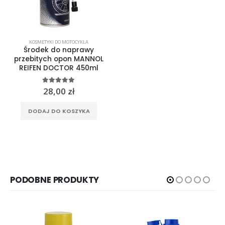
KOSMETYKI DO MOTOCYKLA
Środek do naprawy
przebitych opon MANNOL
REIFEN DOCTOR 450ml
5.00
out of 5
28,00
zł
DODAJ DO KOSZYKA
PODOBNE PRODUKTY