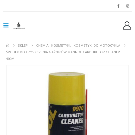
SKLEP
CHEMIA I KOSMETYKI
,
KOSMETYKI DO MOTOCYKLA
ŚRODEK DO CZYSZCZENIA GAŹNIKÓW MANNOL CARBURETOR CLEANER
400ML
Spodnie jeansowe damskie SHIMA RIDGE LADY blue
0
out of 5
0
out of 5
799,00
zł
799,00
zł
Rękawice turystyczne REBELHORN DEFENDER black yellow fluo