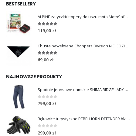
BESTSELLERY
ALPINE zatyczki/stopery do uszu moto MotoSafe Pro
4.96
out of 5
119,00
zł
Chusta bawełniana Choppers Division NIE JEDZIESZ NIE ŻYJESZ
5.00
out of 5
69,00
zł
NAJNOWSZE PRODUKTY
Spodnie jeansowe damskie SHIMA RIDGE LADY blue
0
out of 5
799,00
zł
Rękawice turystyczne REBELHORN DEFENDER black yellow fluo
0
out of 5
299,00
zł