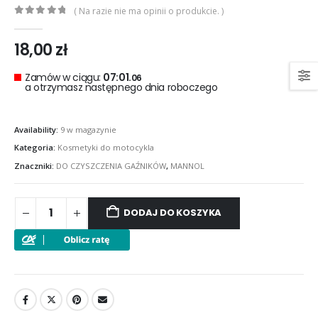
( Na razie nie ma opinii o produkcie. )
0
out of 5
18,00
zł
Zamów w ciągu:
07:01.
05
a otrzymasz następnego dnia roboczego
Availability:
9 w magazynie
Kategoria:
Kosmetyki do motocykla
Znaczniki:
DO CZYSZCZENIA GAŹNIKÓW
,
MANNOL
DODAJ DO KOSZYKA