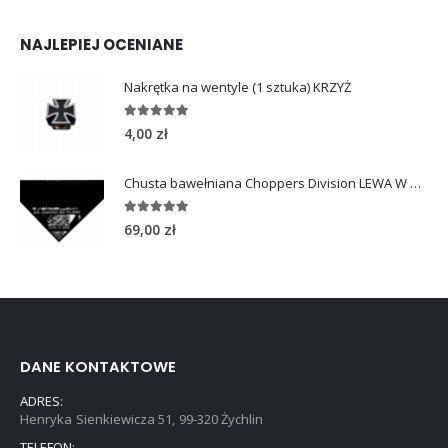
NAJLEPIEJ OCENIANE
Nakrętka na wentyle (1 sztuka) KRZYŻ
5.00
out of 5
4,00
zł
Chusta bawełniana Choppers Division LEWA W GÓRĘ
5.00
out of 5
69,00
zł
DANE KONTAKTOWE
ADRES:
Henryka Sienkiewicza 51, 99-320 Żychlin
TELEFON: