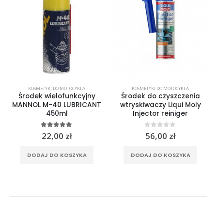
KOSMETYKI DO MOTOCYKLA
KOSMETYKI DO MOTOCYKLA
Środek wielofunkcyjny
Środek do czyszczenia
MANNOL M-40 LUBRICANT
wtryskiwaczy Liqui Moly
450ml
Injector reiniger
5.00
out of 5
0
out of 5
22,00
zł
56,00
zł
DODAJ DO KOSZYKA
DODAJ DO KOSZYKA