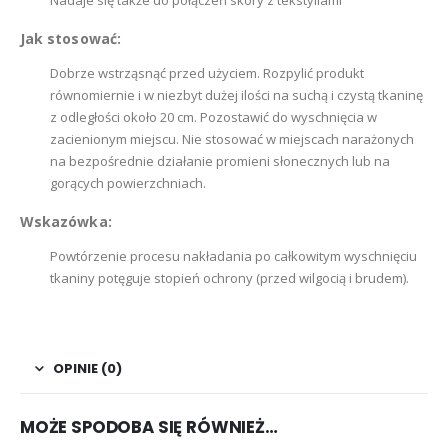
Nadaje się także do połączeń skóry z tekstyliami
Jak stosować:
Dobrze wstrząsnąć przed użyciem. Rozpylić produkt
równomiernie i w niezbyt dużej ilości na suchą i czystą tkaninę
z odległości około 20 cm. Pozostawić do wyschnięcia w
zacienionym miejscu. Nie stosować w miejscach narażonych
na bezpośrednie działanie promieni słonecznych lub na
gorących powierzchniach.
Wskazówka:
Powtórzenie procesu nakładania po całkowitym wyschnięciu
tkaniny potęguje stopień ochrony (przed wilgocią i brudem).
OPINIE (0)
MOŻE SPODOBA SIĘ RÓWNIEŻ…