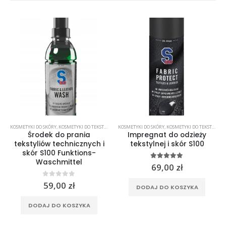
KOSMETYKI DO SKÓRY
,
KOSMETYKI DO TEKSTYLIÓW
KOSMETYKI DO SKÓRY
,
KOSMETYKI DO TEKSTYLIÓW
Środek do prania
Impregnat do odzieży
tekstyliów technicznych i
tekstylnej i skór S100
skór S100 Funktions-
Waschmittel
5.00
out of 5
69,00
zł
0
out of 5
59,00
zł
DODAJ DO KOSZYKA
DODAJ DO KOSZYKA