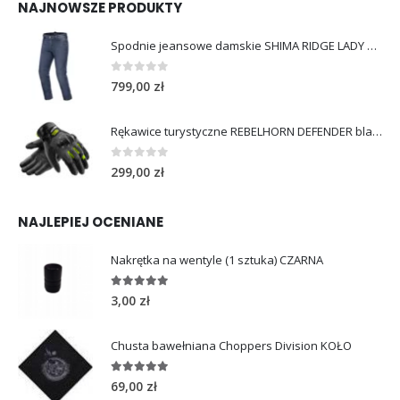
NAJNOWSZE PRODUKTY
Spodnie jeansowe damskie SHIMA RIDGE LADY blue
0
out of 5
799,00
zł
Rękawice turystyczne REBELHORN DEFENDER black yellow fluo
0
out of 5
299,00
zł
NAJLEPIEJ OCENIANE
Nakrętka na wentyle (1 sztuka) CZARNA
5.00
out of 5
3,00
zł
Chusta bawełniana Choppers Division KOŁO
5.00
out of 5
69,00
zł