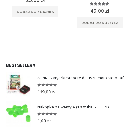
5.00
out of 5
49,00
zł
DODAJ DO KOSZYKA
DODAJ DO KOSZYKA
BESTSELLERY
ALPINE zatyczki/stopery do uszu moto MotoSafe Pro
4.96
out of 5
119,00
zł
Nakrętka na wentyle (1 sztuka) ZIELONA
5.00
out of 5
1,00
zł