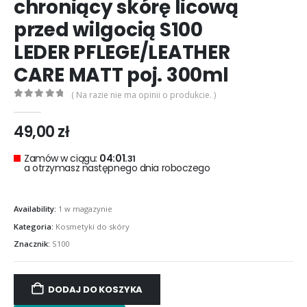
chroniący skórę licową
przed wilgocią S100
LEDER PFLEGE/LEATHER
CARE MATT poj. 300ml
( Na razie nie ma opinii o produkcie. )
0
out of 5
49,00
zł
Zamów w ciągu:
04:01.
31
a otrzymasz następnego dnia roboczego
Availability:
1 w magazynie
Kategoria:
Kosmetyki do skóry
Znacznik:
S100
DODAJ DO KOSZYKA