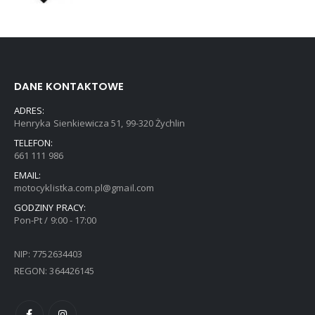
DANE KONTAKTOWE
ADRES:
Henryka Sienkiewicza 51, 99-320 Żychlin
TELEFON:
661 111 986
EMAIL:
motocyklistka.com.pl@gmail.com
GODZINY PRACY:
Pon-Pt / 9:00 - 17:00
NIP: 7752634403
REGON: 364426145