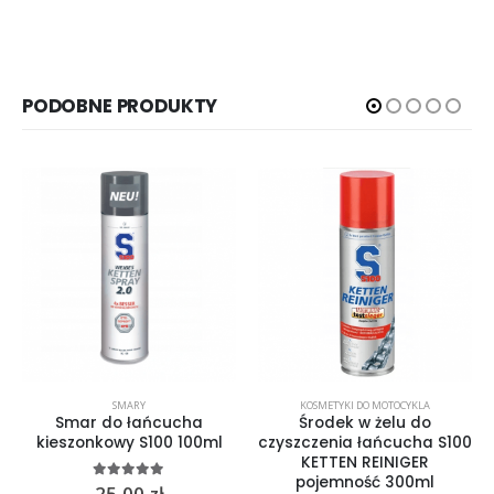
PODOBNE PRODUKTY
SMARY
KOSMETYKI DO MOTOCYKLA
Smar do łańcucha
Środek w żelu do
kieszonkowy S100 100ml
czyszczenia łańcucha S100
KETTEN REINIGER
pojemność 300ml
5.00
out of 5
25,00
zł