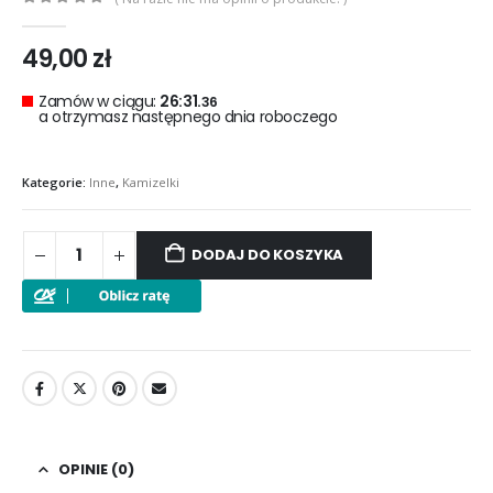
0
out of 5
49,00
zł
Zamów w ciągu:
26:31.
34
a otrzymasz następnego dnia roboczego
Kategorie:
Inne
,
Kamizelki
DODAJ DO KOSZYKA
OPINIE (0)