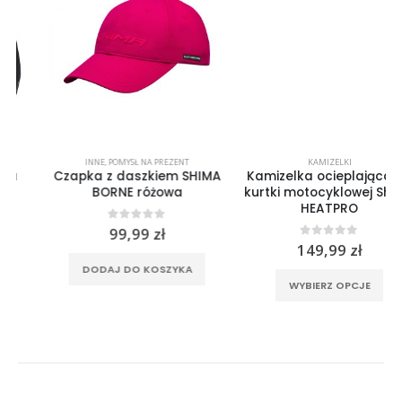
INNE
,
POMYSŁ NA PREZENT
KAMIZELKI
Czapka z daszkiem SHIMA
Kamizelka ocieplająca do
BORNE różowa
kurtki motocyklowej Shima
HEATPRO
0
out of 5
99,99
zł
0
out of 5
149,99
zł
rać na stronie produktu
Ten produkt ma wiele wariantów. Opcje można wybrać na stronie produktu
DODAJ DO KOSZYKA
WYBIERZ OPCJE