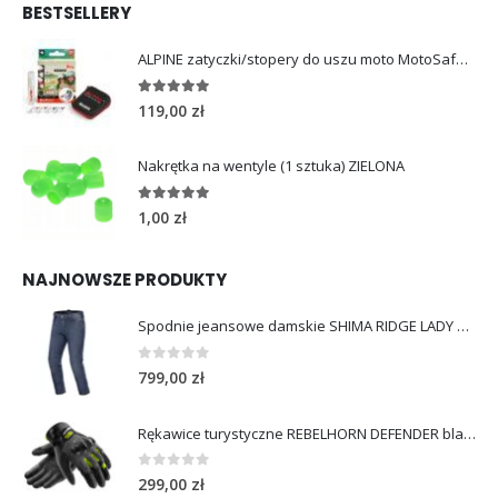
BESTSELLERY
ALPINE zatyczki/stopery do uszu moto MotoSafe Pro
4.96
out of 5
119,00
zł
Nakrętka na wentyle (1 sztuka) ZIELONA
5.00
out of 5
1,00
zł
NAJNOWSZE PRODUKTY
Spodnie jeansowe damskie SHIMA RIDGE LADY blue
0
out of 5
799,00
zł
Rękawice turystyczne REBELHORN DEFENDER black yellow fluo
0
out of 5
299,00
zł