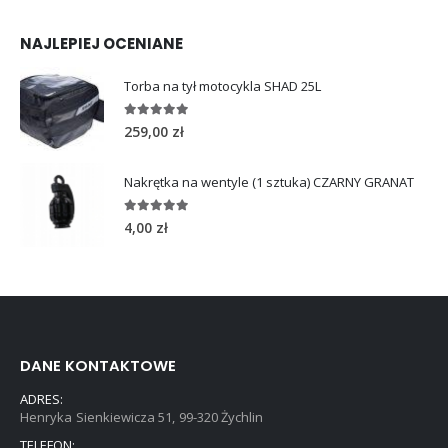
NAJLEPIEJ OCENIANE
Torba na tył motocykla SHAD 25L
5.00
out of 5
259,00
zł
Nakrętka na wentyle (1 sztuka) CZARNY GRANAT
5.00
out of 5
4,00
zł
DANE KONTAKTOWE
ADRES:
Henryka Sienkiewicza 51, 99-320 Żychlin
TELEFON: