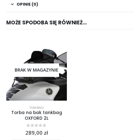
OPINIE (0)
MOŻE SPODOBA SIĘ RÓWNIEŻ…
BRAK W MAGAZYNIE
TANKBAGI
Torba na bak tankbag
OXFORD 2L
0
out of 5
289,00
zł