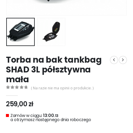
0
out of 5
0
out of 5
299,00
zł
299,00
zł
Rękawice turystyczne REBELHORN DEFENDER black red
0
out of 5
0
out of 5
299,00
zł
299,00
zł
Torba na bak tankbag
SHAD 3L półsztywna
mała
( Na razie nie ma opinii o produkcie. )
0
out of 5
259,00
zł
Zamów w ciągu:
13:00.
11
a otrzymasz następnego dnia roboczego