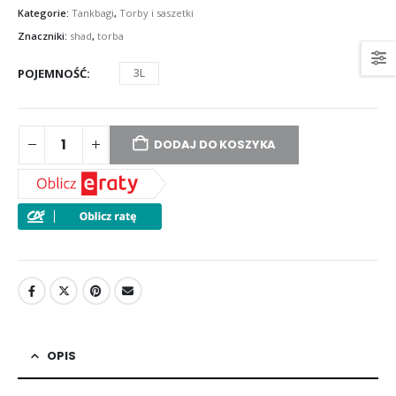
Kategorie:
Tankbagi
,
Torby i saszetki
Znaczniki:
shad
,
torba
POJEMNOŚĆ
3L
DODAJ DO KOSZYKA
OPIS