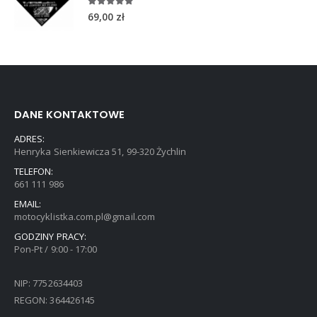
5.00
out of 5
69,00
zł
DANE KONTAKTOWE
ADRES:
Henryka Sienkiewicza 51, 99-320 Żychlin
TELEFON:
661 111 986
EMAIL:
motocyklistka.com.pl@gmail.com
GODZINY PRACY:
Pon-Pt / 9:00 - 17:00
NIP: 7752634403
REGON: 364426145