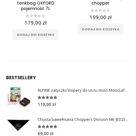
tankbag OXFORD
chopper
pojemność 7L
0
out of 5
199,00
zł
0
out of 5
179,00
zł
DODAJ DO KOSZYKA
DODAJ DO KOSZYKA
BESTSELLERY
ALPINE zatyczki/stopery do uszu moto MotoSafe Pro
4.96
out of 5
119,00
zł
Chusta bawełniana Choppers Division NIE JEDZIESZ NIE ŻYJESZ
5.00
out of 5
69,00
zł