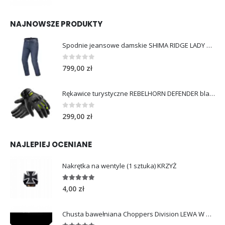
NAJNOWSZE PRODUKTY
Spodnie jeansowe damskie SHIMA RIDGE LADY blue
0
out of 5
799,00
zł
Rękawice turystyczne REBELHORN DEFENDER black yellow fluo
0
out of 5
299,00
zł
NAJLEPIEJ OCENIANE
Nakrętka na wentyle (1 sztuka) KRZYŻ
5.00
out of 5
4,00
zł
Chusta bawełniana Choppers Division LEWA W GÓRĘ