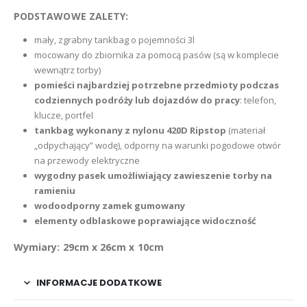
PODSTAWOWE ZALETY:
mały, zgrabny tankbag o pojemności 3l
mocowany do zbiornika za pomocą pasów (są w komplecie
wewnątrz torby)
pomieści najbardziej potrzebne przedmioty podczas
codziennych podróży lub dojazdów do pracy
: telefon,
klucze, portfel
tankbag wykonany z nylonu 420D Ripstop
(materiał
„odpychający” wodę), odporny na warunki pogodowe otwór
na przewody elektryczne
wygodny pasek umożliwiający zawieszenie torby na
ramieniu
wodoodporny zamek gumowany
elementy odblaskowe poprawiające widoczność
Wymiary: 29cm x 26cm x 10cm
INFORMACJE DODATKOWE