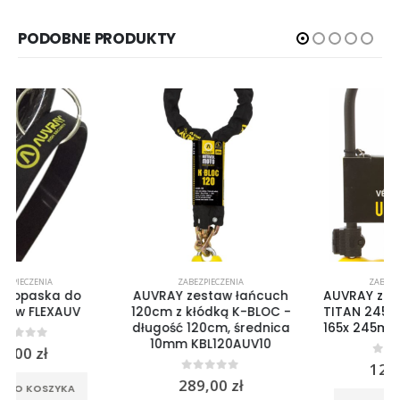
PODOBNE PRODUKTY
ZABEZPIECZENIA
ZABEZPIECZENIA
AUVRAY zestaw łańcuch
AUVRAY zapięcie U-LOCK
120cm z kłódką K-BLOC -
TITAN 245 z uchwytem –
długość 120cm, średnica
165x 245mm UTT245AUV
10mm KBL120AUV10
0
out of 5
122,00
zł
0
out of 5
289,00
zł