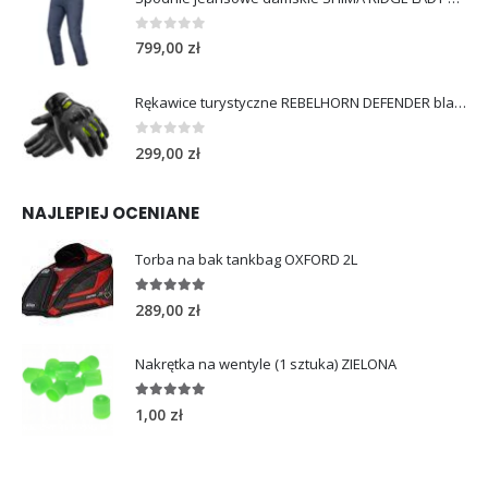
0
out of 5
799,00
zł
Rękawice turystyczne REBELHORN DEFENDER black yellow fluo
0
out of 5
299,00
zł
NAJLEPIEJ OCENIANE
Torba na bak tankbag OXFORD 2L
5.00
out of 5
289,00
zł
Nakrętka na wentyle (1 sztuka) ZIELONA
5.00
out of 5
1,00
zł