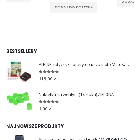
DODAJ DO KOSZYKA
DODAJ DO KOSZYKA
BESTSELLERY
ALPINE zatyczki/stopery do uszu moto MotoSafe Pro
4.96
out of 5
119,00
zł
Nakrętka na wentyle (1 sztuka) ZIELONA
5.00
out of 5
1,00
zł
NAJNOWSZE PRODUKTY
Spodnie jeansowe damskie SHIMA RIDGE LADY blue