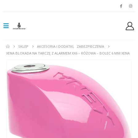
SKLEP
AKCESORIA I DODATKI
,
ZABEZPIECZENIA
XENA BLOKADA NA TARCZĘ Z ALARMEM XX6 – RÓŻOWA – BOLEC 6 MM XENA
Spodnie jeansowe damskie SHIMA RIDGE LADY blue
0
out of 5
0
out of 5
799,00
zł
799,00
zł
Rękawice turystyczne REBELHORN DEFENDER black yellow fluo