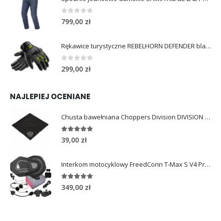
0
out of 5
799,00
zł
Rękawice turystyczne REBELHORN DEFENDER black yellow fluo
0
out of 5
299,00
zł
NAJLEPIEJ OCENIANE
Chusta bawełniana Choppers Division DIVISION EAGLE
5.00
out of 5
39,00
zł
Interkom motocyklowy FreedConn T-Max S V4 Pro Single
5.00
out of 5
349,00
zł