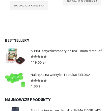
DODAJ DO KOSZYKA
DODAJ DO KOSZYKA
BESTSELLERY
ALPINE zatyczki/stopery do uszu moto MotoSafe Pro
4.96
out of 5
119,00
zł
Nakrętka na wentyle (1 sztuka) ZIELONA
5.00
out of 5
1,00
zł
NAJNOWSZE PRODUKTY
Spodnie jeansowe damskie SHIMA RIDGE LADY blue