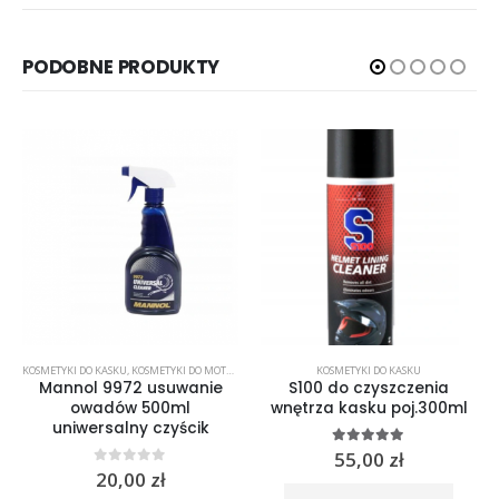
PODOBNE PRODUKTY
KOSMETYKI DO KASKU
,
KOSMETYKI DO MOTOCYKLA
,
KOSMETYKI DO SKÓRY
KOSMETYKI DO KASKU
Mannol 9972 usuwanie
S100 do czyszczenia
owadów 500ml
wnętrza kasku poj.300ml
uniwersalny czyścik
5.00
out of 5
55,00
zł
0
out of 5
20,00
zł