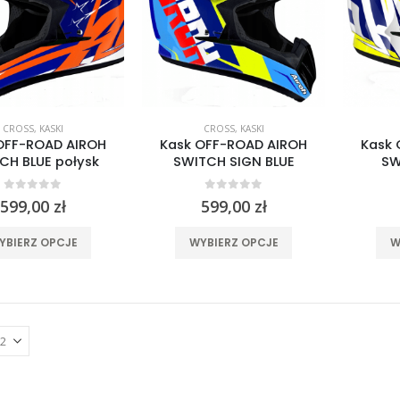
stronie
wybrać
produktu
na
stronie
produktu
CROSS
,
KASKI
CROSS
,
KASKI
OFF-ROAD AIROH
Kask OFF-ROAD AIROH
Kask 
CH BLUE połysk
SWITCH SIGN BLUE
SW
0
out of 5
0
out of 5
599,00
zł
599,00
zł
Ten
Ten
YBIERZ OPCJE
WYBIERZ OPCJE
W
produkt
produkt
ma
ma
wiele
wiele
wariantów.
wariantów.
Opcje
Opcje
można
można
wybrać
wybrać