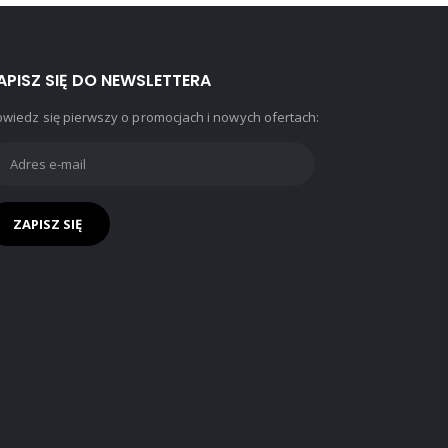
na
na
stronie
stronie
produktu
produktu
APISZ SIĘ DO NEWSLETTERA
wiedz się pierwszy o promocjach i nowych ofertach: