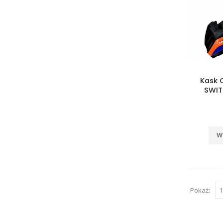
Kask 
SWIT
W
Pokaż: