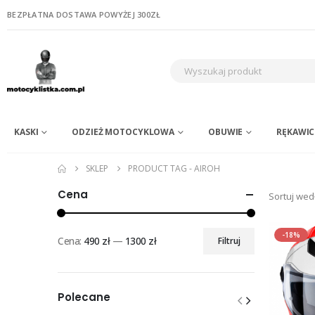
BEZPŁATNA DOSTAWA POWYŻEJ 300ZŁ
KASKI
ODZIEŻ MOTOCYKLOWA
OBUWIE
RĘKAWIC
SKLEP
PRODUCT TAG -
AIROH
Cena
Sortuj wed
-18%
Cena:
490 zł
—
1300 zł
Filtruj
Cena
Cena
min
max
Polecane