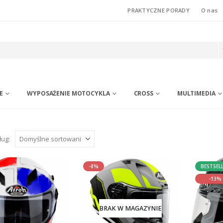
PRAKTYCZNE PORADY
O nas
E
WYPOSAŻENIE MOTOCYKLA
CROSS
MULTIMEDIA
ług:
-8%
BESTSEL
-13%
BRAK W MAGAZYNIE