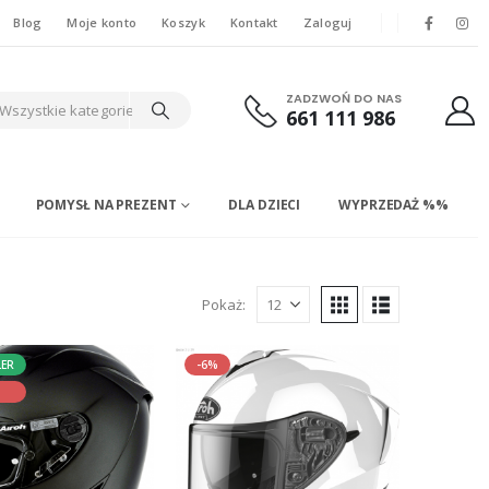
Blog
Moje konto
Koszyk
Kontakt
Zaloguj
ZADZWOŃ DO NAS
Wszystkie kategorie
661 111 986
POMYSŁ NA PREZENT
DLA DZIECI
WYPRZEDAŻ %%
Pokaż:
LER
-6%