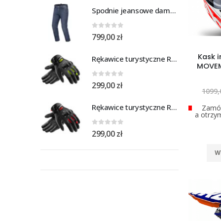
Spodnie jeansowe damskie SHIMA RIDGE LADY blue
0
out of 5
799,00
zł
Kask 
Rękawice turystyczne REBELHORN DEFENDER black yellow fluo
MOVEM
0
out of 5
299,00
zł
1099
Rękawice turystyczne REBELHORN DEFENDER black red
Zamów
a otrzy
0
out of 5
299,00
zł
W