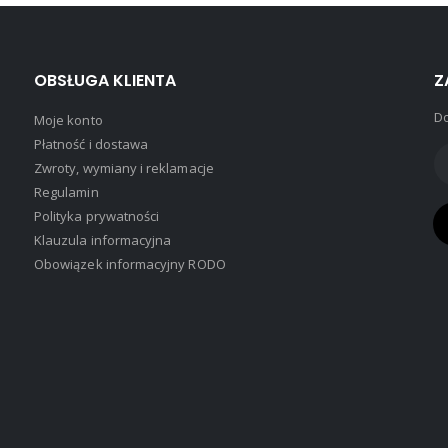
na
na
stronie
stronie
produktu
produktu
OBSŁUGA KLIENTA
Z
Do
Moje konto
Płatność i dostawa
Zwroty, wymiany i reklamacje
Regulamin
Polityka prywatności
Klauzula informacyjna
Obowiązek informacyjny RODO