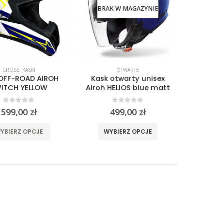
stronie
produktu
BRAK W MAGAZYNIE
produktu
CROSS
,
KASKI
OTWARTE
OFF-ROAD AIROH
Kask otwarty unisex
ITCH YELLOW
Airoh HELIOS blue matt
0
out of 5
0
out of 5
599,00
zł
499,00
zł
Ten
Ten
YBIERZ OPCJE
WYBIERZ OPCJE
produkt
produkt
ma
ma
wiele
wiele
wariantów.
wariantów.
Opcje
Opcje
można
można
wybrać
wybrać