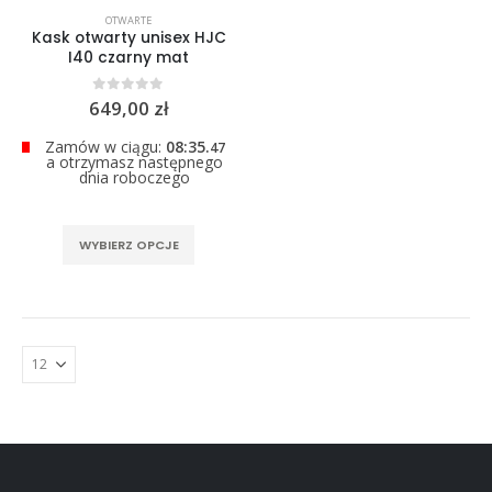
0
out of 5
OTWARTE
299,00
zł
Kask otwarty unisex HJC
I40 czarny mat
0
out of 5
649,00
zł
Zamów w ciągu:
08:35.
45
a otrzymasz następnego
dnia roboczego
Ten
WYBIERZ OPCJE
produkt
ma
wiele
wariantów.
Opcje
można
wybrać
na
stronie
produktu