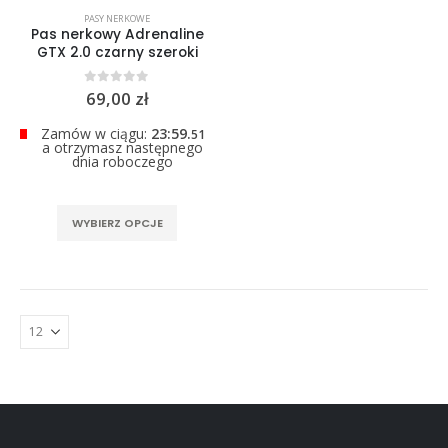
0
out of 5
PASY NERKOWE
299,00
zł
Pas nerkowy Adrenaline
GTX 2.0 czarny szeroki
0
out of 5
69,00
zł
Zamów w ciągu:
23:59.
51
a otrzymasz następnego
dnia roboczego
Ten
WYBIERZ OPCJE
produkt
ma
wiele
wariantów.
Opcje
można
wybrać
na
stronie
produktu