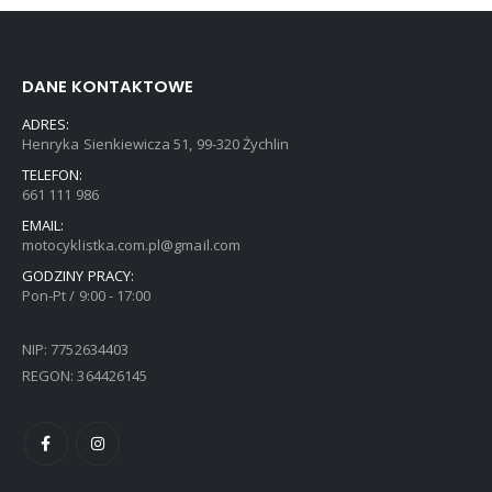
DANE KONTAKTOWE
ADRES:
Henryka Sienkiewicza 51, 99-320 Żychlin
TELEFON:
661 111 986
EMAIL:
motocyklistka.com.pl@gmail.com
GODZINY PRACY:
Pon-Pt / 9:00 - 17:00
NIP: 7752634403
REGON: 364426145