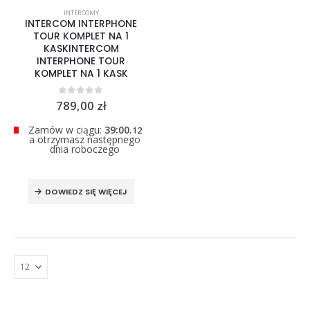
0
out of 5
INTERCOMY
299,00
zł
INTERCOM INTERPHONE
TOUR KOMPLET NA 1
KASKINTERCOM
INTERPHONE TOUR
KOMPLET NA 1 KASK
0
out of 5
789,00
zł
Zamów w ciągu:
39:00.
12
a otrzymasz następnego
dnia roboczego
DOWIEDZ SIĘ WIĘCEJ