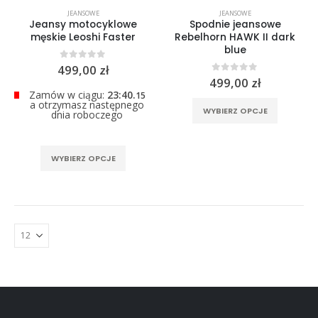
0
out of 5
JEANSOWE
JEANSOWE
299,00
zł
Jeansy motocyklowe
Spodnie jeansowe
męskie Leoshi Faster
Rebelhorn HAWK II dark
blue
0
out of 5
499,00
zł
0
out of 5
499,00
zł
Zamów w ciągu:
23:40.
15
a otrzymasz następnego
Ten
WYBIERZ OPCJE
dnia roboczego
produkt
ma
wiele
Ten
WYBIERZ OPCJE
wariantó
produkt
Opcje
ma
można
wiele
wybrać
wariantów.
na
Opcje
stronie
można
produktu
wybrać
na
stronie
produktu