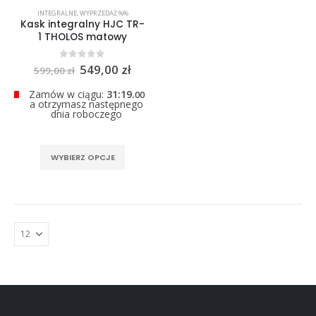
0
out of 5
INTEGRALNE
,
WYPRZEDAŻ %%
299,00
zł
Kask integralny HJC TR-
1 THOLOS matowy
Pierwotna
Aktualna
0
out of 5
549,00
zł
599,00
zł
cena
cena
wynosiła:
wynosi:
Zamów w ciągu:
31:19.
00
599,00 zł.
549,00 zł.
a otrzymasz następnego
dnia roboczego
Ten
WYBIERZ OPCJE
produkt
ma
wiele
wariantów.
Opcje
można
wybrać
na
stronie
produktu