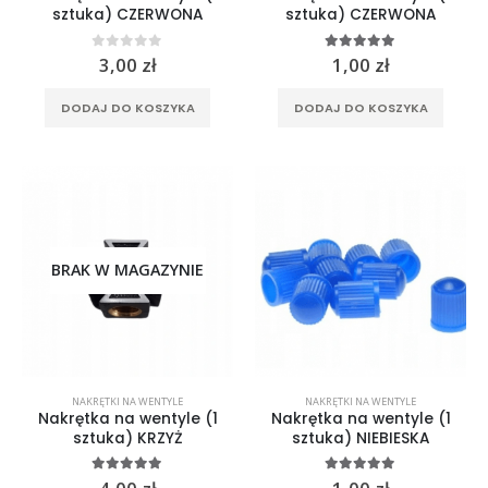
sztuka) CZERWONA
sztuka) CZERWONA
0
out of 5
5.00
out of 5
3,00
zł
1,00
zł
DODAJ DO KOSZYKA
DODAJ DO KOSZYKA
BRAK W MAGAZYNIE
NAKRĘTKI NA WENTYLE
NAKRĘTKI NA WENTYLE
Nakrętka na wentyle (1
Nakrętka na wentyle (1
sztuka) KRZYŻ
sztuka) NIEBIESKA
5.00
out of 5
5.00
out of 5