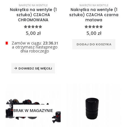
0
out of 5
NAKRĘTKI NA WENTYLE
NAKRĘTKI NA WENTYLE
299,00
zł
Nakrętka na wentyle (1
Nakrętka na wentyle (1
sztuka) CZACHA
sztuka) CZACHA czarna
CHROMOWANA
matowa
5.00
out of 5
5.00
out of 5
5,00
zł
5,00
zł
Zamów w ciągu:
23:36.
31
DODAJ DO KOSZYKA
a otrzymasz następnego
dnia roboczego
DOWIEDZ SIĘ WIĘCEJ
BRAK W MAGAZYNIE