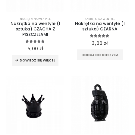
NAKRĘTKI NA WENTYLE
NAKRĘTKI NA WENTYLE
Nakrętka na wentyle (1
Nakrętka na wentyle (1
sztuka) CZACHA Z
sztuka) CZARNA
PISZCZELAMI
5.00
out of 5
3,00
zł
5.00
out of 5
5,00
zł
DODAJ DO KOSZYKA
DOWIEDZ SIĘ WIĘCEJ