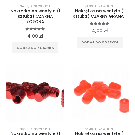
NAKRĘTKI NA WENTYLE
NAKRĘTKI NA WENTYLE
Nakrętka na wentyle (1
Nakrętka na wentyle (1
sztuka) CZARNA
sztuka) CZARNY GRANAT
KORONA
5.00
out of 5
4,00
zł
5.00
out of 5
4,00
zł
DODAJ DO KOSZYKA
DODAJ DO KOSZYKA
NAKRĘTKI NA WENTYLE
NAKRĘTKI NA WENTYLE
Nakrętka na wentyle (1
Nakrętka na wentyle (1