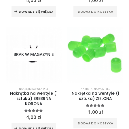
4,00
zł
1,00
zł
DOWIEDZ SIĘ WIĘCEJ
DODAJ DO KOSZYKA
BRAK W MAGAZYNIE
NAKRĘTKI NA WENTYLE
NAKRĘTKI NA WENTYLE
Nakrętka na wentyle (1
Nakrętka na wentyle (1
sztuka) SREBRNA
sztuka) ZIELONA
KORONA
5.00
out of 5
1,00
zł
5.00
out of 5
4,00
zł
DODAJ DO KOSZYKA
DOWIEDZ SIĘ WIĘCEJ