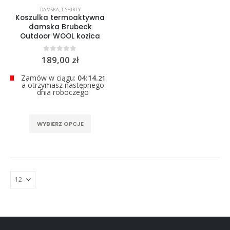
0
out of 5
DAMSKA
,
T-SHIRTY
299,00
zł
Koszulka termoaktywna
damska Brubeck
Outdoor WOOL kozica
0
out of 5
189,00
zł
Zamów w ciągu:
04:14.
21
a otrzymasz następnego
dnia roboczego
Ten
WYBIERZ OPCJE
produkt
ma
wiele
wariantów.
Opcje
można
wybrać
na
stronie