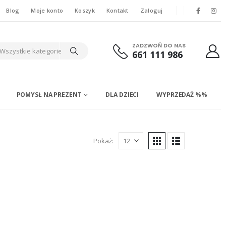
Blog
Moje konto
Koszyk
Kontakt
Zaloguj
ZADZWOŃ DO NAS
Wszystkie kategorie
661 111 986
POMYSŁ NA PREZENT
DLA DZIECI
WYPRZEDAŻ %%
Pokaż: