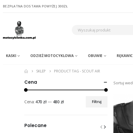
BEZPŁATNA DOSTAWA POWYŻEJ 300ZŁ
KASKI
ODZIEŻ MOTOCYKLOWA
OBUWIE
RĘKAWIC
SKLEP
PRODUCT TAG -
SCOUT AIR
Cena
Sortuj wed
Cena:
470 zł
—
480 zł
Filtruj
Cena
Cena
min
max
Polecane