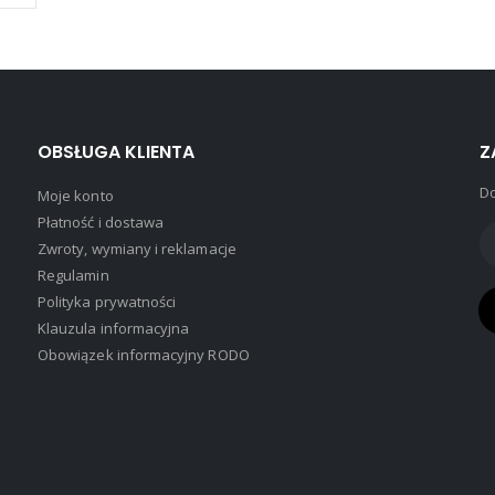
można
wybrać
na
stronie
produktu
OBSŁUGA KLIENTA
Z
Do
Moje konto
Płatność i dostawa
Zwroty, wymiany i reklamacje
Regulamin
Polityka prywatności
Klauzula informacyjna
Obowiązek informacyjny RODO