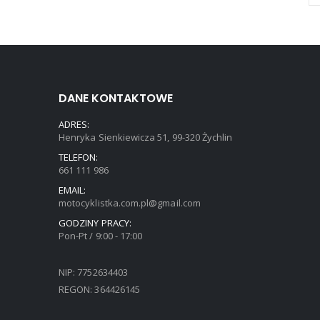
DANE KONTAKTOWE
ADRES:
Henryka Sienkiewicza 51, 99-320 Żychlin
TELEFON:
661 111 986
EMAIL:
motocyklistka.com.pl@gmail.com
GODZINY PRACY:
Pon-Pt / 9:00 - 17:00
NIP: 7752634403
REGON: 364426145