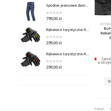
Spodnie jeansowe damskie SHIMA RIDGE LADY blue
0
out of 5
799,00
zł
KRÓTKIE/
But
Rękawice turystyczne REBELHORN DEFENDER black yellow fluo
Rebel
0
out of 5
299,00
zł
Rękawice turystyczne REBELHORN DEFENDER black red
Zamów
a otrzy
0
out of 5
299,00
zł
W
Pokaż: