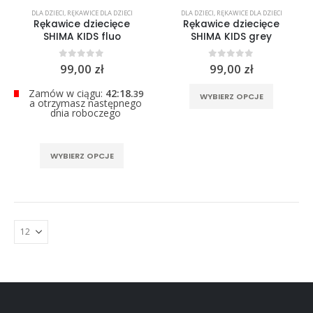
0
out of 5
DLA DZIECI
,
RĘKAWICE DLA DZIECI
DLA DZIECI
,
RĘKAWICE DLA DZIECI
299,00
zł
Rękawice dziecięce
Rękawice dziecięce
SHIMA KIDS fluo
SHIMA KIDS grey
0
out of 5
0
out of 5
99,00
zł
99,00
zł
Ten
Zamów w ciągu:
42:18.
38
WYBIERZ OPCJE
a otrzymasz następnego
produkt
dnia roboczego
ma
wiele
Ten
wariantó
WYBIERZ OPCJE
produkt
Opcje
ma
można
wiele
wybrać
wariantów.
na
Opcje
stronie
można
produktu
wybrać
na
stronie
produktu