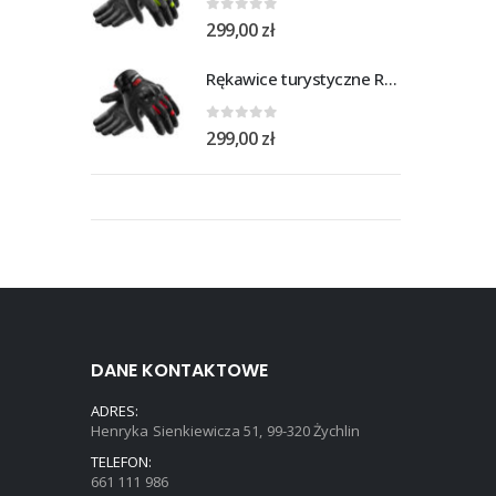
0
out of 5
299,00
zł
Rękawice turystyczne REBELHORN DEFENDER black red
0
out of 5
299,00
zł
DANE KONTAKTOWE
ADRES:
Henryka Sienkiewicza 51, 99-320 Żychlin
TELEFON:
661 111 986