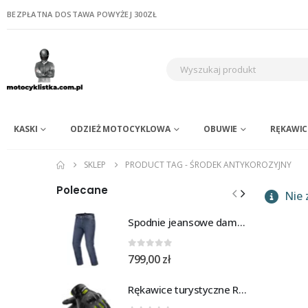
BEZPŁATNA DOSTAWA POWYŻEJ 300ZŁ
KASKI
ODZIEŻ MOTOCYKLOWA
OBUWIE
RĘKAWIC
SKLEP
PRODUCT TAG -
ŚRODEK ANTYKOROZYJNY
Polecane
Nie 
Spodnie jeansowe damskie SHIMA RIDGE LADY blue
0
out of 5
799,00
zł
Rękawice turystyczne REBELHORN DEFENDER black yellow fluo