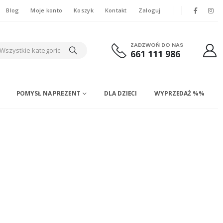
Blog
Moje konto
Koszyk
Kontakt
Zaloguj
ZADZWOŃ DO NAS
Wszystkie kategorie
661 111 986
POMYSŁ NA PREZENT
DLA DZIECI
WYPRZEDAŻ %%