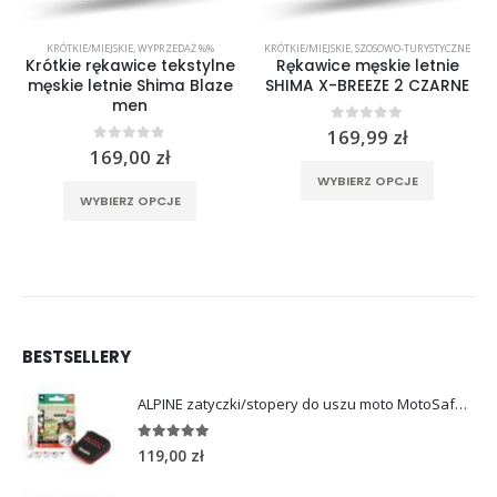
KRÓTKIE/MIEJSKIE
,
WYPRZEDAŻ %%
KRÓTKIE/MIEJSKIE
,
SZOSOWO-TURYSTYCZNE
Krótkie rękawice tekstylne
Rękawice męskie letnie
męskie letnie Shima Blaze
SHIMA X-BREEZE 2 CZARNE
men
0
out of 5
169,99
zł
0
out of 5
169,00
zł
rać na stronie produktu
Ten produkt ma wiele wariantów. Opcje można wybrać na stronie produktu
Ten produkt ma wiele wariantów. Opcje można wybrać na stronie produktu
WYBIERZ OPCJE
WYBIERZ OPCJE
BESTSELLERY
ALPINE zatyczki/stopery do uszu moto MotoSafe Pro
4.96
out of 5
119,00
zł