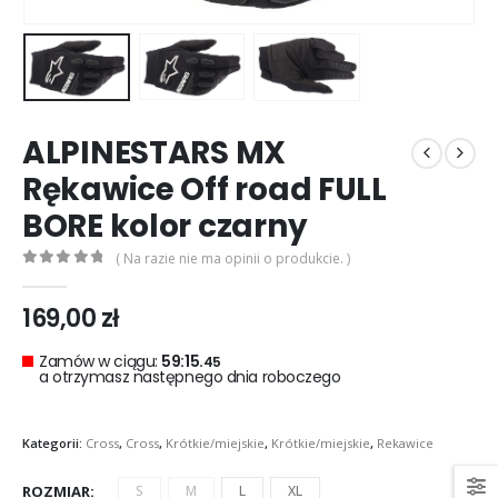
0
out of 5
0
out of 5
299,00
zł
299,00
zł
Rękawice turystyczne REBELHORN DEFENDER black red
0
out of 5
0
out of 5
299,00
zł
299,00
zł
ALPINESTARS MX
Rękawice Off road FULL
BORE kolor czarny
( Na razie nie ma opinii o produkcie. )
0
out of 5
169,00
zł
Zamów w ciągu:
59:15.
45
a otrzymasz następnego dnia roboczego
Kategorii:
Cross
,
Cross
,
Krótkie/miejskie
,
Krótkie/miejskie
,
Rekawice
ROZMIAR
S
M
L
XL