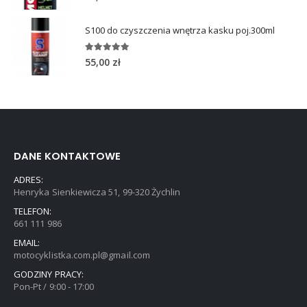
S100 do czyszczenia wnętrza kasku poj.300ml
5.00
out of 5
55,00
zł
DANE KONTAKTOWE
ADRES:
Henryka Sienkiewicza 51, 99-320 Żychlin
TELEFON:
661 111 986
EMAIL:
motocyklistka.com.pl@gmail.com
GODZINY PRACY:
Pon-Pt / 9:00 - 17:00