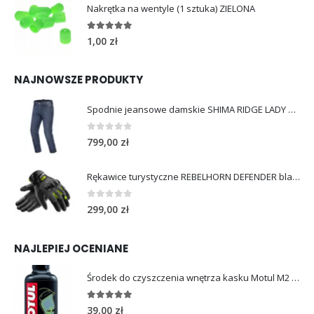
Nakrętka na wentyle (1 sztuka) ZIELONA
5.00
out of 5
1,00
zł
NAJNOWSZE PRODUKTY
Spodnie jeansowe damskie SHIMA RIDGE LADY blue
0
out of 5
799,00
zł
Rękawice turystyczne REBELHORN DEFENDER black yellow fluo
0
out of 5
299,00
zł
NAJLEPIEJ OCENIANE
Środek do czyszczenia wnętrza kasku Motul M2 HELMET INTERIOR 250ml
5.00
out of 5
39,00
zł