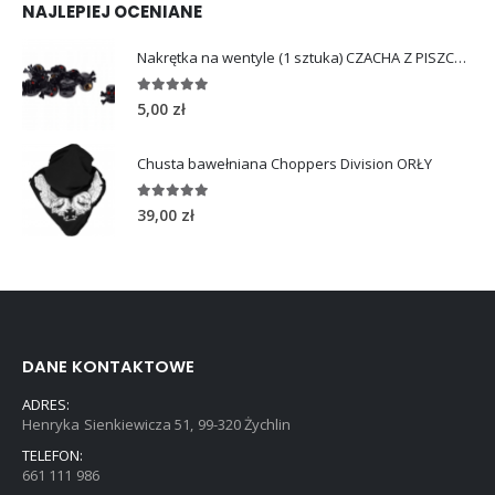
NAJLEPIEJ OCENIANE
Nakrętka na wentyle (1 sztuka) CZACHA Z PISZCZELAMI
5.00
out of 5
5,00
zł
Chusta bawełniana Choppers Division ORŁY
5.00
out of 5
39,00
zł
DANE KONTAKTOWE
ADRES:
Henryka Sienkiewicza 51, 99-320 Żychlin
TELEFON:
661 111 986