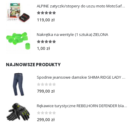
ALPINE zatyczki/stopery do uszu moto MotoSafe Pro
4.96
out of 5
119,00
zł
Nakrętka na wentyle (1 sztuka) ZIELONA
5.00
out of 5
1,00
zł
NAJNOWSZE PRODUKTY
Spodnie jeansowe damskie SHIMA RIDGE LADY blue
0
out of 5
799,00
zł
Rękawice turystyczne REBELHORN DEFENDER black yellow fluo
0
out of 5
299,00
zł