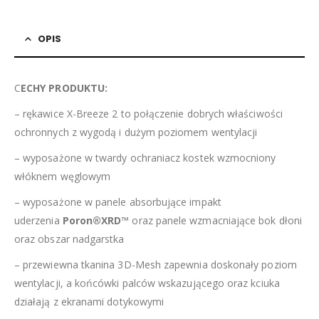
OPIS
C
ECHY PRODUKTU:
– rękawice X-Breeze 2 to połączenie dobrych właściwości
ochronnych z wygodą i dużym poziomem wentylacji
– wyposażone w twardy ochraniacz kostek wzmocniony
włóknem węglowym
– wyposażone w panele absorbujące impakt
uderzenia
Poron®XRD
™ oraz panele wzmacniające bok dłoni
oraz obszar nadgarstka
– przewiewna tkanina 3D-Mesh zapewnia doskonały poziom
wentylacji, a końcówki palców wskazującego oraz kciuka
działają z ekranami dotykowymi