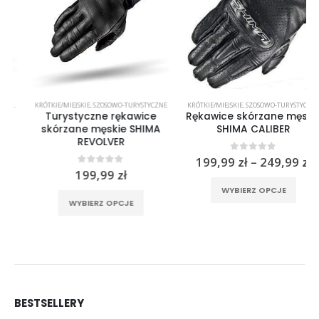
KRÓTKIE/MIEJSKIE
,
SZOSOWO-TURYSTYCZNE
KRÓTKIE/MIEJSKIE
,
SZOSOWO-TURYSTYCZNE
Turystyczne rękawice
Rękawice skórzane męskie
skórzane męskie SHIMA
SHIMA CALIBER
REVOLVER
Zak
0
out of 5
199,99
zł
–
249,99
zł
cen:
0
out of 5
199,99
zł
rać na stronie produktu
Ten produkt ma wiele wariantów. Opcje można wybrać na stronie produktu
od
Ten produkt ma wiele wariantów. Opcje można wybrać na stronie produktu
WYBIERZ OPCJE
199,
WYBIERZ OPCJE
do
249,
BESTSELLERY