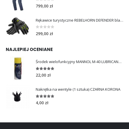
0
out of 5
799,00
zł
Rękawice turystyczne REBELHORN DEFENDER black yellow fluo
0
out of 5
299,00
zł
NAJLEPIEJ OCENIANE
Środek wielofunkcyjny MANNOL M-40 LUBRICANT 450ml
5.00
out of 5
22,00
zł
Nakrętka na wentyle (1 sztuka) CZARNA KORONA
5.00
out of 5
4,00
zł