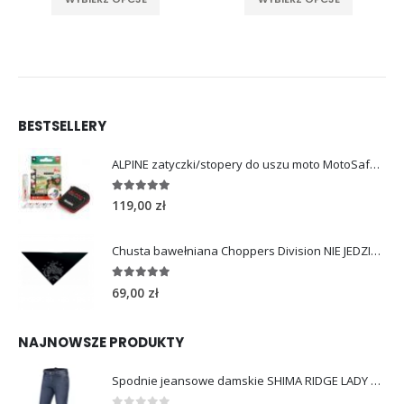
o
9,00 zł
BESTSELLERY
ALPINE zatyczki/stopery do uszu moto MotoSafe Pro
4.96
out of 5
119,00
zł
Chusta bawełniana Choppers Division NIE JEDZIESZ NIE ŻYJESZ
5.00
out of 5
69,00
zł
NAJNOWSZE PRODUKTY
Spodnie jeansowe damskie SHIMA RIDGE LADY blue