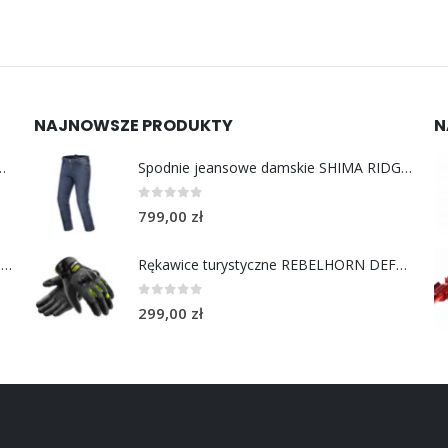
NAJNOWSZE PRODUKTY
N
y do uszu moto MotoSafe Pro
Spodnie jeansowe damskie SHIMA RIDGE LADY blue
0
out of 5
799,00
zł
Chusta bawełniana Choppers Division NIE JEDZIESZ NIE ŻYJESZ
Rękawice turystyczne REBELHORN DEFENDER black yellow fluo
0
out of 5
299,00
zł