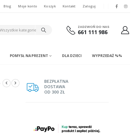
Blog
Moje konto
Koszyk
Kontakt
Zaloguj
ZADZWOŃ DO NAS
Wszystkie kategorie
661 111 986
POMYSŁ NA PREZENT
DLA DZIECI
WYPRZEDAŻ %%
e
BEZPŁATNA
DOSTAWA
OD 300 ZŁ