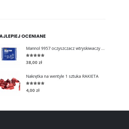
AJLEPIEJ OCENIANE
Mannol 9957 oczyszczacz wtryskiwaczy 400ml
5.00
out of 5
38,00
zł
Nakrętka na wentyle 1 sztuka RAKIETA
5.00
out of 5
4,00
zł