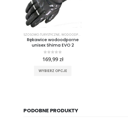
SZOSOWO-TURYSTYCZNE
,
WODOODPORNE/OCIEPLANE
Rękawice wodoodporne
unisex Shima EVO 2
0
out of 5
169,99
zł
Ten produkt ma wiele wariantów. Opcje można wybrać na stronie produktu
WYBIERZ OPCJE
PODOBNE PRODUKTY