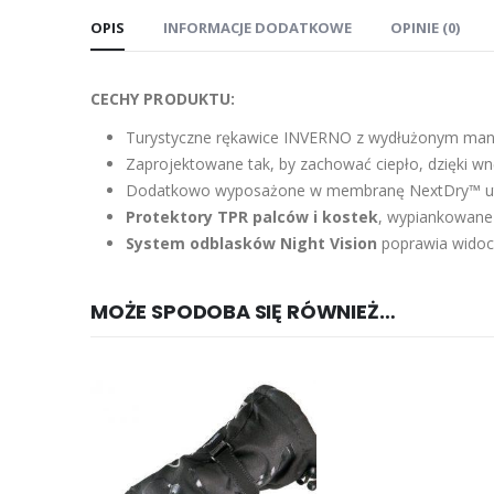
OPIS
INFORMACJE DODATKOWE
OPINIE (0)
CECHY PRODUKTU:
Turystyczne rękawice INVERNO z wydłużonym mank
Zaprojektowane tak, by zachować ciepło, dzięki 
Dodatkowo wyposażone w membranę NextDry™ utrz
Protektory TPR palców i kostek
, wypiankowane
System odblasków Night Vision
poprawia widocz
MOŻE SPODOBA SIĘ RÓWNIEŻ…