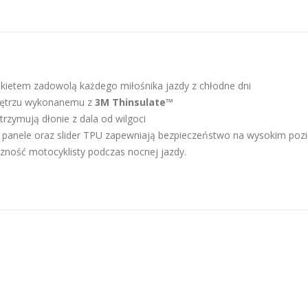
ietem zadowolą każdego miłośnika jazdy z chłodne dni
wnętrzu wykonanemu z
3M Thinsulate™
ymują dłonie z dala od wilgoci
 panele oraz slider TPU zapewniają bezpieczeństwo na wysokim poz
ność motocyklisty podczas nocnej jazdy.