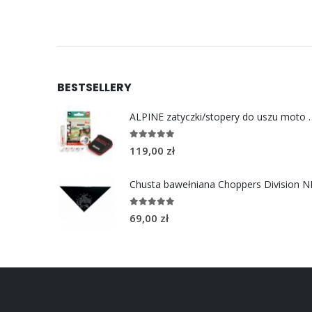
do
249,99 zł
BESTSELLERY
ALPINE zatyczki/stoper
4.96
out of 5
119,00
zł
5.00
out of 5
69,00
zł