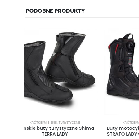
PODOBNE PRODUKTY
E
KRÓTKIE/MIEJSKIE
,
TURYSTYCZNE
 Shima
Buty motocyklowe damskie Shima
Buty 
STRATO LADY wysoce wentylowane