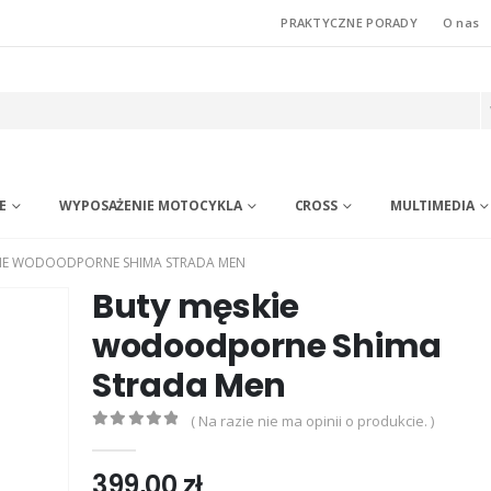
PRAKTYCZNE PORADY
O nas
E
WYPOSAŻENIE MOTOCYKLA
CROSS
MULTIMEDIA
KIE WODOODPORNE SHIMA STRADA MEN
Buty męskie
wodoodporne Shima
Strada Men
( Na razie nie ma opinii o produkcie. )
0
out of 5
399,00
zł