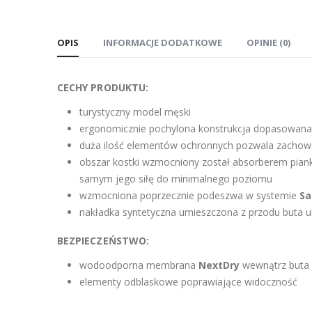
OPIS
INFORMACJE DODATKOWE
OPINIE (0)
CECHY PRODUKTU:
turystyczny model męski
ergonomicznie pochylona konstrukcja dopasowana 
duża ilość elementów ochronnych pozwala zachowa
obszar kostki wzmocniony został absorberem pi
samym jego siłę do minimalnego poziomu
wzmocniona poprzecznie podeszwa w systemie
Sa
nakładka syntetyczna umieszczona z przodu buta u
BEZPIECZEŃSTWO:
wodoodporna membrana
NextDry
wewnątrz buta
elementy odblaskowe poprawiające widoczność