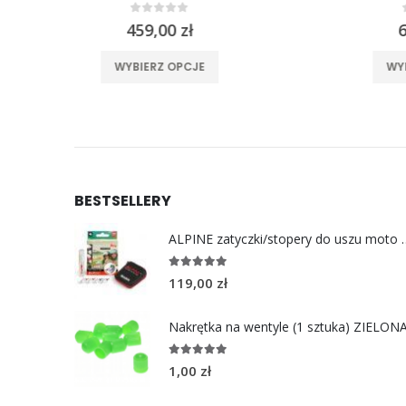
0
out of 5
669,00
zł
ele wariantów. Opcje można wybrać na stronie produktu
Ten produkt ma wiele wariantów. Opcje można wybrać na stronie produktu
WYBIERZ OPCJE
BESTSELLERY
ALPINE zatyczki/stoper
4.96
out of 5
119,00
zł
Nakrętka na wentyle (1 sztuka) ZIELON
5.00
out of 5
1,00
zł