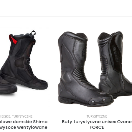
-8%
TURYSTYCZNE
KRÓTKIE/MIEJSKIE
,
KRÓTKIE/MIEJSKIE
,
SPO
turystyczne unisex Ozone
Buty męskie/damskie krótki
FORCE
Thorium