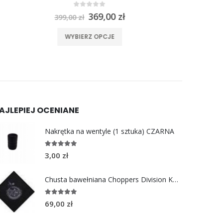
0
out of 5
na
Aktualna
549,00
zł
cena
ma wiele wariantów. Opcje można wybrać na stronie produktu
Ten produkt ma wiele wariantów. Opcje można wybrać na stronie produktu
:
wynosi:
WYBIERZ OPCJE
.
369,00 zł.
AJLEPIEJ OCENIANE
Nakrętka na wentyle (1 sztuka) CZARNA
5.00
out of 5
3,00
zł
Chusta bawełniana Choppers Division KOŁO
5.00
out of 5
69,00
zł