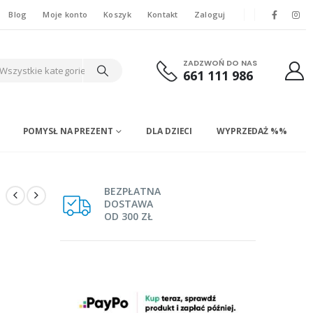
Blog
Moje konto
Koszyk
Kontakt
Zaloguj
ZADZWOŃ DO NAS
Wszystkie kategorie
661 111 986
POMYSŁ NA PREZENT
DLA DZIECI
WYPRZEDAŻ %%
BEZPŁATNA
DOSTAWA
OD 300 ZŁ