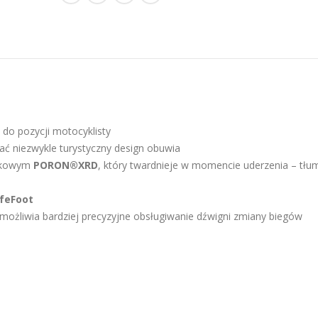
do pozycji motocyklisty
ć niezwykle turystyczny design obuwia
ankowym
PORON®XRD
, który twardnieje w momencie uderzenia – tłu
feFoot
możliwia bardziej precyzyjne obsługiwanie dźwigni zmiany biegów