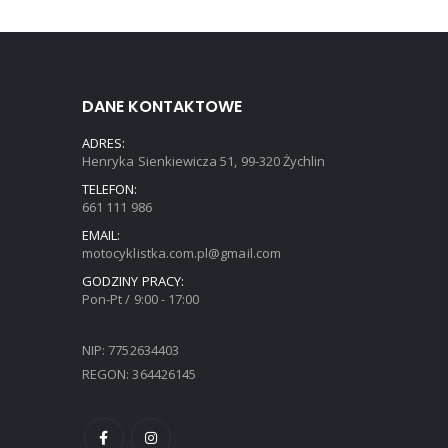
DANE KONTAKTOWE
ADRES:
Henryka Sienkiewicza 51, 99-320 Żychlin
TELEFON:
661 111 986
EMAIL:
motocyklistka.com.pl@gmail.com
GODZINY PRACY:
Pon-Pt / 9:00 - 17:00
NIP: 7752634403
REGON: 364426145