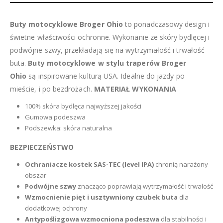
Buty motocyklowe Broger Ohio
to ponadczasowy design i
świetne właściwości ochronne. Wykonanie ze skóry bydlęcej i
podwójne szwy, przekładają się na wytrzymałość i trwałość
buta.
Buty motocyklowe w stylu traperów Broger
Ohio
są inspirowane kulturą USA. Idealne do jazdy po
mieście, i po bezdrożach.
MATERIAŁ WYKONANIA
100% skóra bydlęca najwyższej jakości
Gumowa podeszwa
Podszewka: skóra naturalna
BEZPIECZEŃSTWO
Ochraniacze kostek SAS-TEC (level IPA)
chronią narażony
obszar
Podwójne szwy
znacząco poprawiają wytrzymałość i trwałość
Wzmocnienie pięt i usztywniony czubek buta
dla
dodatkowej ochrony
Antypoślizgowa wzmocniona podeszwa
dla stabilności i