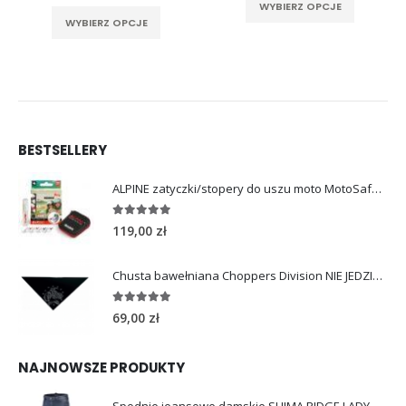
rać na stronie produktu
Ten produkt ma wiele wariantów. Opcje można wybrać na stronie produktu
WYBIERZ OPCJE
WYBIERZ OPCJE
BESTSELLERY
ALPINE zatyczki/stopery do uszu moto MotoSafe Pro
4.96
out of 5
119,00
zł
Chusta bawełniana Choppers Division NIE JEDZIESZ NIE ŻYJESZ
5.00
out of 5
69,00
zł
NAJNOWSZE PRODUKTY