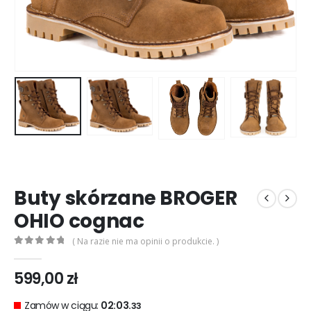
0
out of 5
0
out of 5
299,00
zł
299,00
zł
Rękawice turystyczne REBELHORN DEFENDER black red
0
out of 5
0
out of 5
299,00
zł
299,00
zł
Buty skórzane BROGER
OHIO cognac
( Na razie nie ma opinii o produkcie. )
0
out of 5
599,00
zł
Zamów w ciągu:
02:03.
33