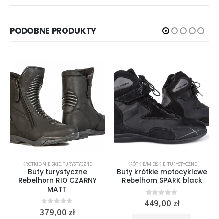
PODOBNE PRODUKTY
KRÓTKIE/MIEJSKIE
,
TURYSTYCZNE
KRÓTKIE/MIEJSKIE
,
TURYSTYCZNE
Buty turystyczne
Buty krótkie motocyklowe
Rebelhorn RIO CZARNY
Rebelhorn SPARK black
MATT
0
out of 5
449,00
zł
0
out of 5
379,00
zł
Ten produkt ma wiele wariantów. Opcje można wybrać na stronie produktu