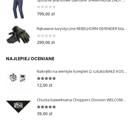
Spodnie jeansowe damskie SHIMA RIDGE LADY blue
0
out of 5
799,00
zł
Rękawice turystyczne REBELHORN DEFENDER black yellow fluo
0
out of 5
299,00
zł
NAJLEPIEJ OCENIANE
Nakrętki na wentyle komplet (2 sztuki) BIAŁE KOSTKI
5.00
out of 5
12,00
zł
Chusta bawełniana Choppers Division WELCOME TO HEAVEN
5.00
out of 5
39,00
zł