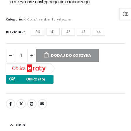
a otrzymasz następnego dnia roboczego
Kategorie:
Krótkie/miejskie
,
Turystyczne
ROZMIAR
36
41
42
43
44
DODAJ DO KOSZYKA
OPIS