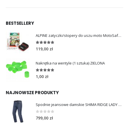
BESTSELLERY
ALPINE zatyczki/stopery do uszu moto MotoSafe Pro
4.96
out of 5
119,00
zł
Nakrętka na wentyle (1 sztuka) ZIELONA
5.00
out of 5
1,00
zł
NAJNOWSZE PRODUKTY
Spodnie jeansowe damskie SHIMA RIDGE LADY blue
0
out of 5
799,00
zł