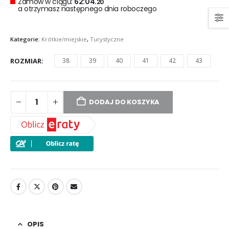
Zamów w ciągu:
62:04.
20
a otrzymasz następnego dnia roboczego
Kategorie:
Krótkie/miejskie
,
Turystyczne
ROZMIAR
38
39
40
41
42
43
DODAJ DO KOSZYKA
OPIS