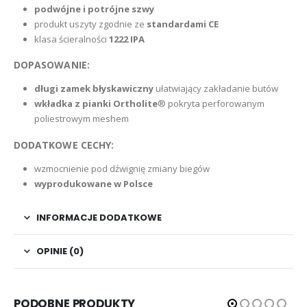
p
odwójne i potrójne szwy
produkt uszyty zgodnie ze
standardami CE
klasa ścieralności
1222 IPA
DOPASOWANIE:
długi zamek błyskawiczny
ułatwiający zakładanie butów
wkładka z pianki Ortholite
® pokryta perforowanym
poliestrowym meshem
DODATKOWE CECHY:
wzmocnienie pod dźwignię zmiany biegów
wyprodukowane w Polsce
INFORMACJE DODATKOWE
OPINIE (0)
PODOBNE PRODUKTY