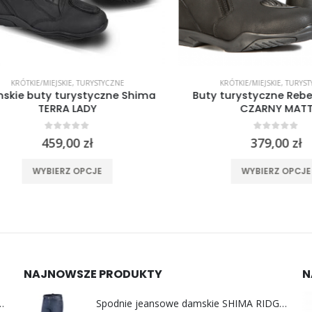
RÓTKIE/MIEJSKIE
,
TURYSTYCZNE
KRÓTKIE/MIEJSKIE
,
TURYSTYCZ
e buty turystyczne Shima
Buty turystyczne Rebelho
TERRA LADY
CZARNY MATT
0
out of 5
0
out of 5
459,00
zł
379,00
zł
Ten produkt ma wiele wariantów. Opcje można wybrać na stronie produktu
Ten produkt 
WYBIERZ OPCJE
WYBIERZ OPCJE
NAJNOWSZE PRODUKTY
N
y do uszu moto MotoSafe Pro
Spodnie jeansowe damskie SHIMA RIDGE LADY blue