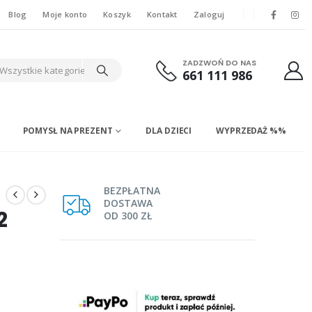
Blog
Moje konto
Koszyk
Kontakt
Zaloguj
ZADZWOŃ DO NAS
Wszystkie kategorie
661 111 986
POMYSŁ NA PREZENT
DLA DZIECI
WYPRZEDAŻ %%
BEZPŁATNA
DOSTAWA
2
OD 300 ZŁ