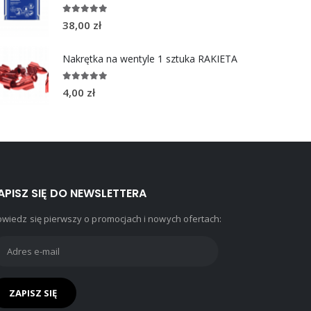
5.00
out of 5
38,00
zł
Nakrętka na wentyle 1 sztuka RAKIETA
5.00
out of 5
4,00
zł
APISZ SIĘ DO NEWSLETTERA
wiedz się pierwszy o promocjach i nowych ofertach: