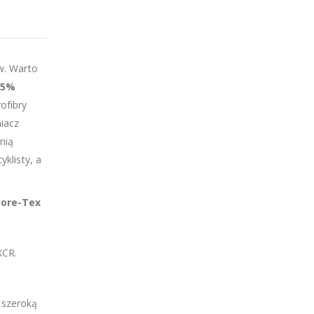
w. Warto
25%
ofibry
iacz
nią
klisty, a
ore-Tex
XCR.
 szeroką