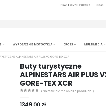
PRAKTYCZNE PORADY
O nas
E
WYPOSAŻENIE MOTOCYKLA
CROSS
MULTIMEDIA
RYSTYCZNE ALPINESTARS AIR PLUS V2 GORE-TEX XCR
Buty turystyczne
ALPINESTARS AIR PLUS V
GORE-TEX XCR
( Na razie nie ma opinii o produkcie. )
0
out of 5
1349,00
zł