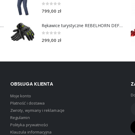
0
out of 5
799,00
zł
Chusta bawełniana Choppers Division NIE JEDZIESZ NIE ŻYJESZ
Rękawice turystyczne REBELHORN DEFENDER black yellow fluo
0
out of 5
299,00
zł
OBSŁUGA KLIENTA
Z
Do
Moje konto
Płatność i dostawa
Zwroty, wymiany i reklamacje
Regulamin
Polityka prywatności
Klauzula informacyjna