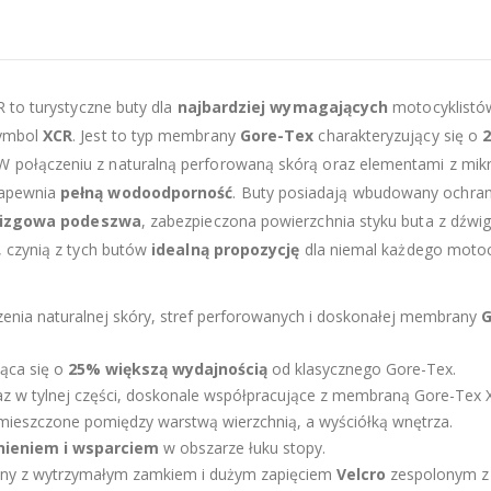
 to turystyczne buty dla
najbardziej wymagających
motocyklistó
symbol
XCR
. Jest to typ membrany
Gore-Tex
charakteryzujący się o
połączeniu z naturalną perforowaną skórą oraz elementami z mikr
zapewnia
pełną wodoodporność
. Buty posiadają wbudowany ochran
lizgowa podeszwa
, zabezpieczona powierzchnia styku buta z dźwig
, czynią z tych butów
idealną propozycję
dla niemal każdego motocy
zenia naturalnej skóry, stref perforowanych i doskonałej membrany
G
ąca się o
25% większą wydajnością
od klasycznego Gore-Tex.
raz w tylnej części, doskonale współpracujące z membraną Gore-Tex 
mieszczone pomiędzy warstwą wierzchnią, a wyściółką wnętrza.
ieniem i wsparciem
w obszarze łuku stopy.
wany z wytrzymałym zamkiem i dużym zapięciem
Velcro
zespolonym z