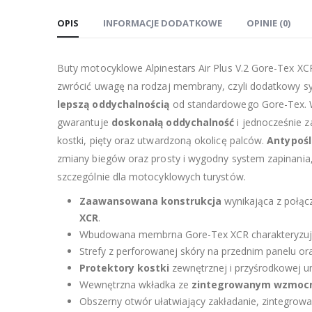
OPIS
INFORMACJE DODATKOWE
OPINIE (0)
Buty motocyklowe Alpinestars Air Plus V.2 Gore-Tex XCR
zwrócić uwagę na rodzaj membrany, czyli dodatkowy 
lepszą oddychalnością
od standardowego Gore-Tex. W 
gwarantuje
doskonałą oddychalność
i jednocześnie 
kostki, pięty oraz utwardzoną okolicę palców.
Antypoś
zmiany biegów oraz prosty i wygodny system zapinania
szczególnie dla motocyklowych turystów.
Zaawansowana konstrukcja
wynikająca z połąc
XCR
.
Wbudowana membrna Gore-Tex XCR charakteryzuj
Strefy z perforowanej skóry na przednim panelu o
Protektory kostki
zewnętrznej i przyśrodkowej u
Wewnętrzna wkładka ze
zintegrowanym wzmocn
Obszerny otwór ułatwiający zakładanie, zintegro