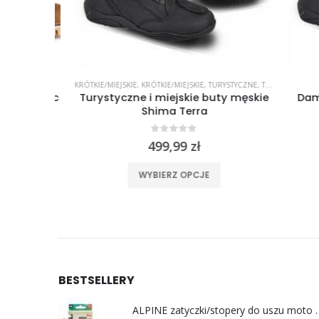
E
KRÓTKIE/MIEJSKIE
,
KRÓTKIE/MIEJSKIE
,
TURYSTYCZNE
,
TURYSTYCZNE
K
 cognac
Turystyczne i miejskie buty męskie
Damski
Shima Terra
0
out of 5
499,99
zł
ele wariantów. Opcje można wybrać na stronie produktu
Ten produkt ma wiele wariantów. Opcje można wybrać na stronie produktu
WYBIERZ OPCJE
BESTSELLERY
ALPINE zatyczki/stoper