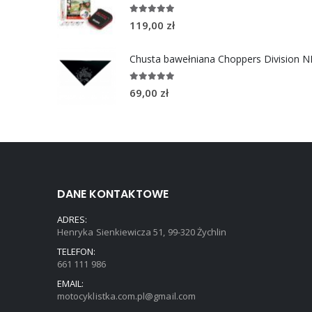
4.96
out of 5
119,00
zł
5.00
out of 5
69,00
zł
DANE KONTAKTOWE
ADRES:
Henryka Sienkiewicza 51, 99-320 Żychlin
TELEFON:
661 111 986
EMAIL:
motocyklistka.com.pl@gmail.com