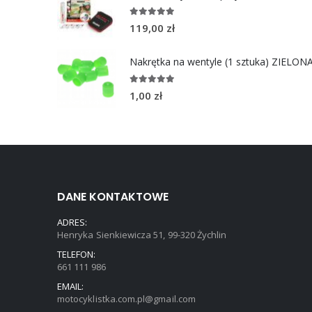
4.96
out of 5
119,00
zł
Nakrętka na wentyle (1 sztuka) ZIELON
5.00
out of 5
1,00
zł
DANE KONTAKTOWE
ADRES:
Henryka Sienkiewicza 51, 99-320 Żychlin
TELEFON:
661 111 986
EMAIL:
motocyklistka.com.pl@gmail.com