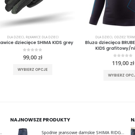
A DZIECI
,
RĘKAWICE DLA DZIECI
DLA DZIECI
,
ODZIEŻ TERMOAKTY
e dziecięce SHIMA KIDS grey
Bluza dziecięca BRUBECK
KIDS grafitowy/niebie
0
out of 5
99,00
zł
0
out of 5
119,00
zł
Ten produkt ma wiele wariantów. Opcje można wybrać na stronie produktu
WYBIERZ OPCJE
Ten produkt 
WYBIERZ OPCJE
NAJNOWSZE PRODUKTY
N
y do uszu moto MotoSafe Pro
Spodnie jeansowe damskie SHIMA RIDGE LADY blue