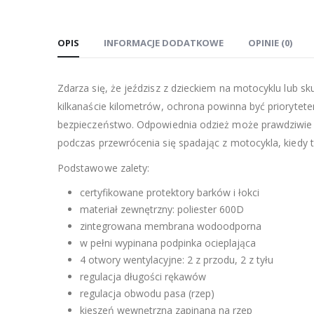
OPIS
INFORMACJE DODATKOWE
OPINIE (0)
Zdarza się, że jeździsz z dzieckiem na motocyklu lub s
kilkanaście kilometrów, ochrona powinna być priorytet
bezpieczeństwo. Odpowiednia odzież może prawdziwie
podczas przewrócenia się spadając z motocykla, kiedy t
Podstawowe zalety:
certyfikowane protektory barków i łokci
materiał zewnętrzny: poliester 600D
zintegrowana membrana wodoodporna
w pełni wypinana podpinka ocieplająca
4 otwory wentylacyjne: 2 z przodu, 2 z tyłu
regulacja długości rękawów
regulacja obwodu pasa (rzep)
kieszeń wewnętrzna zapinana na rzep