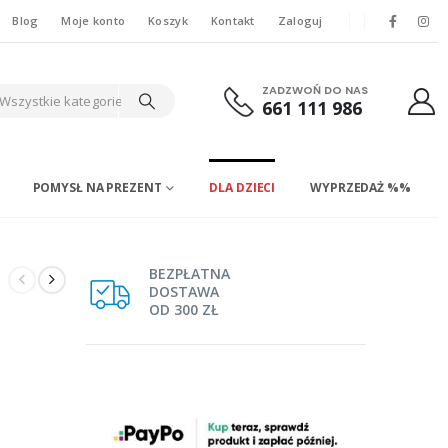
Blog
Moje konto
Koszyk
Kontakt
Zaloguj
ZADZWOŃ DO NAS
Wszystkie kategorie
661 111 986
POMYSŁ NA PREZENT
DLA DZIECI
WYPRZEDAŻ %%
BEZPŁATNA
DOSTAWA
a
OD 300 ZŁ