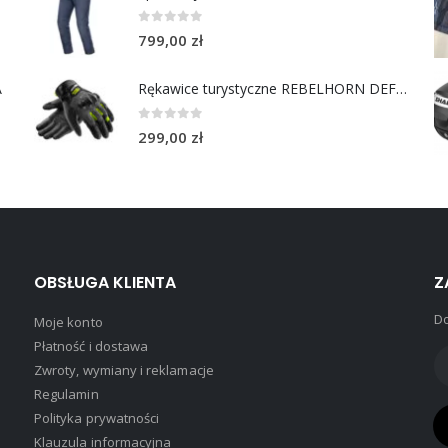
0
out of 5
799,00
zł
A
Rękawice turystyczne REBELHORN DEFENDER black yellow fluo
0
out of 5
299,00
zł
OBSŁUGA KLIENTA
Z
Do
Moje konto
Płatność i dostawa
Zwroty, wymiany i reklamacje
Regulamin
Polityka prywatności
Klauzula informacyjna