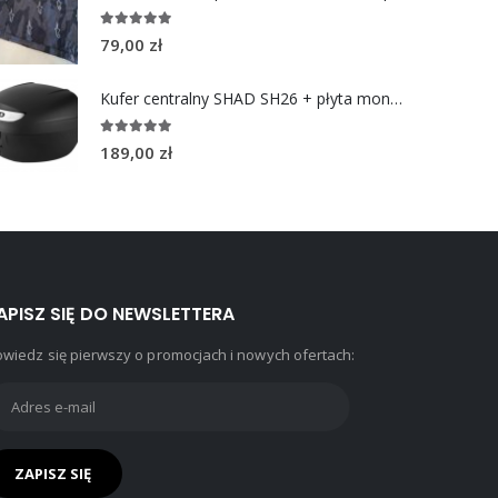
5.00
out of 5
79,00
zł
Kufer centralny SHAD SH26 + płyta montażowa
5.00
out of 5
189,00
zł
APISZ SIĘ DO NEWSLETTERA
wiedz się pierwszy o promocjach i nowych ofertach: