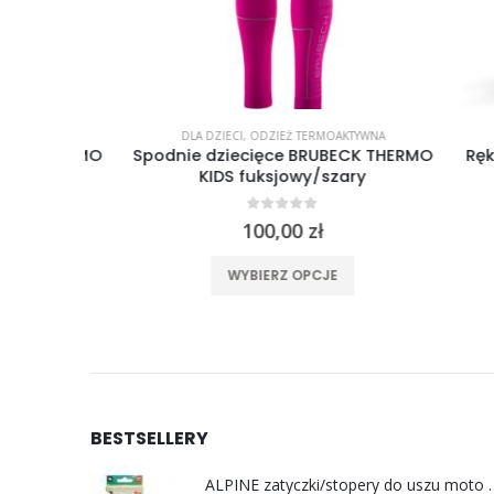
WNA
DLA DZIECI
,
ODZIEŻ TERMOAKTYWNA
DL
 THERMO
Spodnie dziecięce BRUBECK THERMO
Rękawic
owy
KIDS fuksjowy/szary
0
out of 5
100,00
zł
ele wariantów. Opcje można wybrać na stronie produktu
Ten produkt ma wiele wariantów. Opcje można wybrać na stronie produktu
WYBIERZ OPCJE
BESTSELLERY
ALPINE zatyczki/stoper