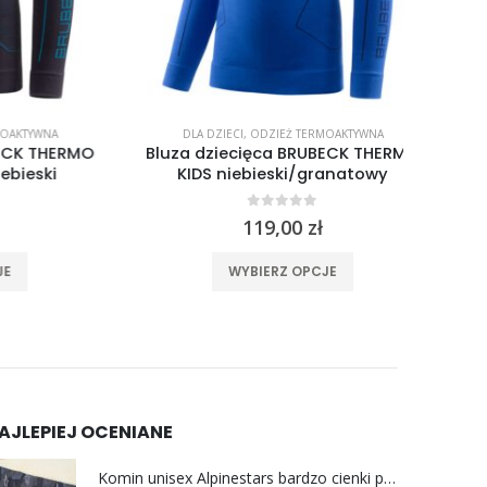
WNA
DLA DZIECI
,
ODZIEŻ TERMOAKTYWNA
DL
 THERMO
Bluza dziecięca BRUBECK THERMO
Spodni
ski
KIDS niebieski/granatowy
K
0
out of 5
119,00
zł
ma wiele wariantów. Opcje można wybrać na stronie produktu
Ten produkt ma wiele wariantów. Opcje można wybrać na stronie produktu
WYBIERZ OPCJE
AJLEPIEJ OCENIANE
Komin unisex Alpinestars bardzo cienki pod kask