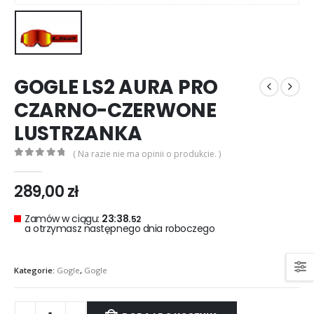
0
out of 5
0
out of 5
299,00
zł
299,00
zł
Rękawice turystyczne REBELHORN DEFENDER black red
0
out of 5
0
out of 5
299,00
zł
299,00
zł
GOGLE LS2 AURA PRO
CZARNO-CZERWONE
LUSTRZANKA
( Na razie nie ma opinii o produkcie. )
0
out of 5
289,00
zł
Zamów w ciągu:
23:38.
52
a otrzymasz następnego dnia roboczego
Kategorie:
Gogle
,
Gogle