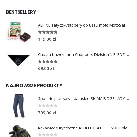
BESTSELLERY
ALPINE zatyczki/stopery do uszu moto MotoSafe Pro
4.96
out of 5
119,00
zł
Chusta bawełniana Choppers Division NIE JEDZIESZ NIE ŻYJESZ
5.00
out of 5
69,00
zł
NAJNOWSZE PRODUKTY
Spodnie jeansowe damskie SHIMA RIDGE LADY blue
0
out of 5
799,00
zł
Rękawice turystyczne REBELHORN DEFENDER black yellow fluo