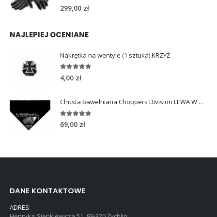
0
out of 5
299,00
zł
NAJLEPIEJ OCENIANE
Nakrętka na wentyle (1 sztuka) KRZYŻ
5.00
out of 5
4,00
zł
Chusta bawełniana Choppers Division LEWA W GÓRĘ
5.00
out of 5
69,00
zł
DANE KONTAKTOWE
ADRES:
Henryka Sienkiewicza 51, 99-320 Żychlin