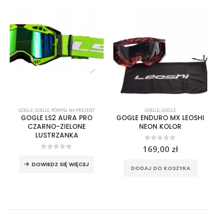
GOGLE
,
GOGLE
,
POMYSŁ NA PREZENT
GOGLE
,
GOGLE
GOGLE LS2 AURA PRO
GOGLE ENDURO MX LEOSHI
CZARNO-ZIELONE
NEON KOLOR
LUSTRZANKA
0
out of 5
169,00
zł
0
out of 5
DOWIEDZ SIĘ WIĘCEJ
DODAJ DO KOSZYKA