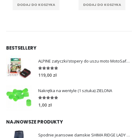
DODAJ DO KOSZYKA
DODAJ DO KOSZYKA
BESTSELLERY
ALPINE zatyczki/stopery do uszu moto MotoSafe Pro
4.96
out of 5
119,00
zł
Nakrętka na wentyle (1 sztuka) ZIELONA
5.00
out of 5
1,00
zł
NAJNOWSZE PRODUKTY
Spodnie jeansowe damskie SHIMA RIDGE LADY blue