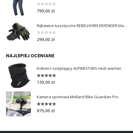
0
out of 5
799,00
zł
Rękawice turystyczne REBELHORN DEFENDER black yellow fluo
0
out of 5
299,00
zł
NAJLEPIEJ OCENIANE
Kołnierz ocieplający ALPINESTARS neck warmer
5.00
out of 5
139,00
zł
Kamera sportowa Midland Bike Guardian Pro
5.00
out of 5
879,00
zł