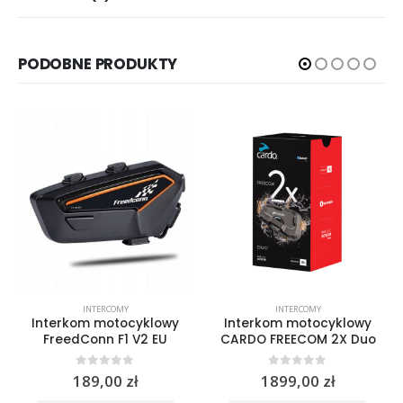
PODOBNE PRODUKTY
INTERCOMY
INTERCOMY
Interkom motocyklowy
Interkom motocyklowy
FreedConn F1 V2 EU
CARDO FREECOM 2X Duo
0
out of 5
0
out of 5
189,00
zł
1899,00
zł