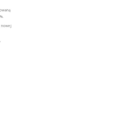
sowaną
0%.
l nowej
b