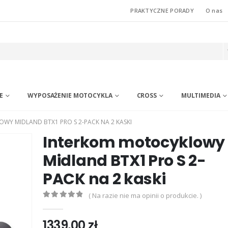
PRAKTYCZNE PORADY
O nas
E
WYPOSAŻENIE MOTOCYKLA
CROSS
MULTIMEDIA
WY MIDLAND BTX1 PRO S 2-PACK NA 2 KASKI
Interkom motocyklowy
Midland BTX1 Pro S 2-
PACK na 2 kaski
( Na razie nie ma opinii o produkcie. )
0
out of 5
1339,00
zł