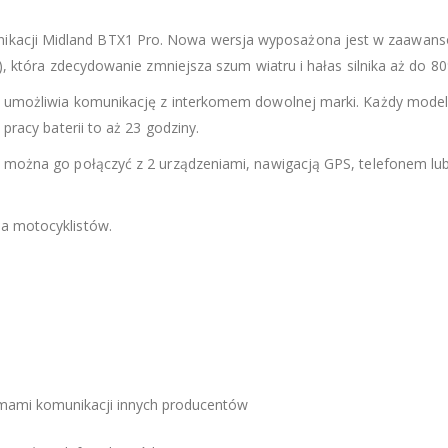
ikacji Midland BTX1 Pro. Nowa wersja wyposażona jest w zaawan
r), która zdecydowanie zmniejsza szum wiatru i hałas silnika aż do 8
ra umożliwia komunikację z interkomem dowolnej marki. Każdy mode
 pracy baterii to aż 23 godziny.
i można go połączyć z 2 urządzeniami, nawigacją GPS, telefonem lu
la motocyklistów.
stemami komunikacji innych producentów