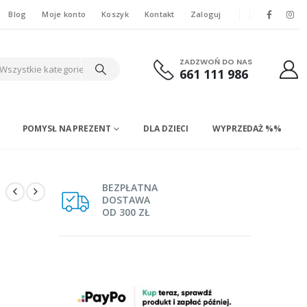
Blog
Moje konto
Koszyk
Kontakt
Zaloguj
ZADZWOŃ DO NAS
Wszystkie kategorie
661 111 986
POMYSŁ NA PREZENT
DLA DZIECI
WYPRZEDAŻ %%
BEZPŁATNA
DOSTAWA
OD 300 ZŁ