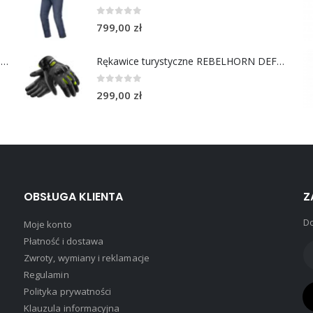
0
out of 5
799,00
zł
Chusta bawełniana Choppers Division NIE JEDZIESZ NIE ŻYJESZ
Rękawice turystyczne REBELHORN DEFENDER black yellow fluo
0
out of 5
299,00
zł
OBSŁUGA KLIENTA
Z
Do
Moje konto
Płatność i dostawa
Zwroty, wymiany i reklamacje
Regulamin
Polityka prywatności
Klauzula informacyjna