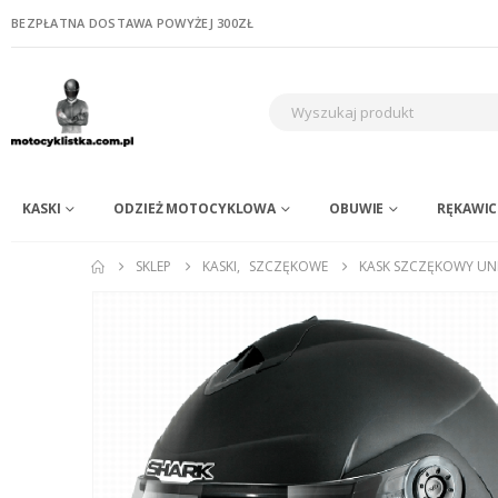
BEZPŁATNA DOSTAWA POWYŻEJ 300ZŁ
KASKI
ODZIEŻ MOTOCYKLOWA
OBUWIE
RĘKAWIC
SKLEP
KASKI
,
SZCZĘKOWE
KASK SZCZĘKOWY UNI