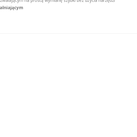
zwalającym na prostą wymianę szybki bez użycia narzędzi
alniającym