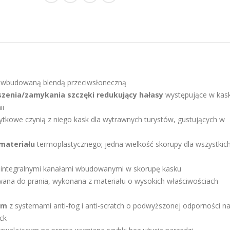
 i wbudowaną blendą przeciwsłoneczną
enia/zamykania szczęki redukujący hałasy
występujące w kas
ii
ytkowe czynią z niego kask dla wytrawnych turystów, gustujących w
materiału
termoplastycznego; jedna wielkość skorupy dla wszystkic
integralnymi kanałami wbudowanymi w skorupę kasku
ana do prania, wykonana z materiału o wysokich właściwościach
mm
z systemami anti-fog i anti-scratch o podwyższonej odporności n
ck