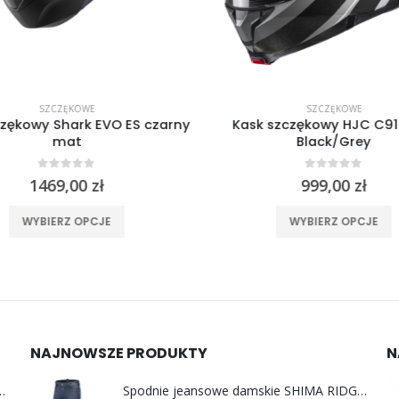
SZCZĘKOWE
SZCZĘKOWE
czękowy Shark EVO ES czarny
Kask szczękowy HJC C91
mat
Black/Grey
0
out of 5
0
out of 5
1469,00
zł
999,00
zł
Ten produkt ma wiele wariantów. Opcje można wybrać na stronie produktu
Ten produkt 
WYBIERZ OPCJE
WYBIERZ OPCJE
NAJNOWSZE PRODUKTY
N
y do uszu moto MotoSafe Pro
Spodnie jeansowe damskie SHIMA RIDGE LADY blue