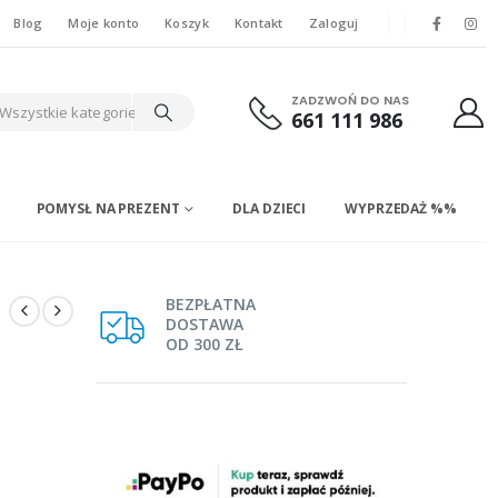
Blog
Moje konto
Koszyk
Kontakt
Zaloguj
ZADZWOŃ DO NAS
Wszystkie kategorie
661 111 986
POMYSŁ NA PREZENT
DLA DZIECI
WYPRZEDAŻ %%
BEZPŁATNA
DOSTAWA
OD 300 ZŁ