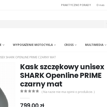
PRAKTYCZNE PORADY
O nas
E
WYPOSAŻENIE MOTOCYKLA
CROSS
MULTIMEDIA
SEX SHARK OPENLINE PRIME CZARNY MAT
Kask szczękowy unisex
SHARK Openline PRIME
czarny mat
( Na razie nie ma opinii o produkcie. )
0
out of 5
799,00
zł