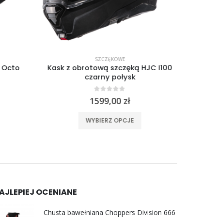
SZCZĘKOWE
 Octo
Kask z obrotową szczęką HJC I100
Kask z
czarny połysk
0
out of 5
1599,00
zł
ma wiele wariantów. Opcje można wybrać na stronie produktu
Ten produkt ma wiele wariantów. Opcje można wybrać na stronie produktu
WYBIERZ OPCJE
AJLEPIEJ OCENIANE
Chusta bawełniana Choppers Division 666