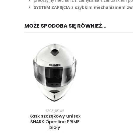
precyzyjny mechanizm zamykania z zatrzaskiem po
SYSTEM ZAPIĘCIA z szybkim mechanizmem zw
MOŻE SPODOBA SIĘ RÓWNIEŻ…
SZCZĘKOWE
Kask szczękowy unisex
SHARK Openline PRIME
biały