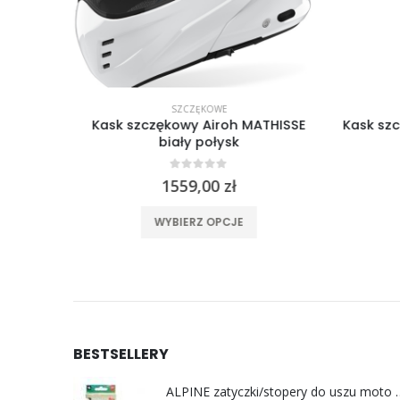
SZCZĘKOWE
20-1
Kask szczękowy Airoh MATHISSE
Kask sz
biały połysk
0
out of 5
1559,00
zł
ele wariantów. Opcje można wybrać na stronie produktu
Ten produkt ma wiele wariantów. Opcje można wybrać na stronie produktu
WYBIERZ OPCJE
BESTSELLERY
ALPINE zatyczki/stoper