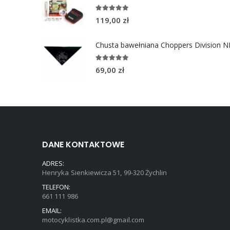
4.96
out of 5
119,00
zł
5.00
out of 5
69,00
zł
DANE KONTAKTOWE
ADRES:
Henryka Sienkiewicza 51, 99-320 Żychlin
TELEFON:
661 111 986
EMAIL:
motocyklistka.com.pl@gmail.com