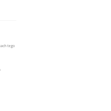
kach tego
h
a