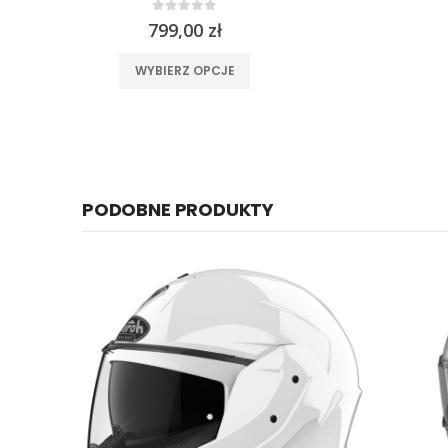
0
out of 5
799,00
zł
Ten produkt ma wiele wariantów. Opcje można wybrać na stronie produktu
WYBIERZ OPCJE
PODOBNE PRODUKTY