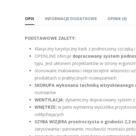
OPIS
INFORMACJE DODATKOWE
OPINIE (0)
PODSTAWOWE ZALETY:
Klasyczny turystyczny kask z podnoszoną szczęką
OPENLINE oferuje
dopracowany system podnosz
typu. Jest ukłonem projektantów w stronę ergonom
stonowane malowania i nieprzeciętne własności uż
produktach o praktycznych rozwiązaniach
SKORUPA wykonana techniką wtryskiwanego 
rozmiarów
WENTYLACJA:
dynamiczny dopracowany system z 
WNĘTRZE:
w pełni wymienna wyściółka przystosow
oddychających
SZYBA WIZJERA przeźroczysta o grubości 2,2 
zarysowania i parowanie; możliwość montażu pinlo