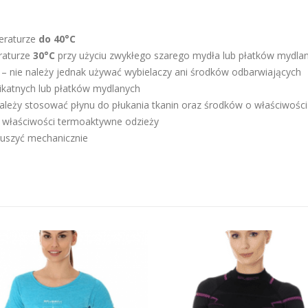
eraturze
do 40°C
raturze
30°C
przy użyciu zwykłego szarego mydła lub płatków mydlan
 – nie należy jednak używać wybielaczy ani środków odbarwiających
likatnych lub płatków mydlanych
ależy stosować płynu do płukania tkanin oraz środków o właściwośc
je właściwości termoaktywne odzieży
suszyć mechanicznie