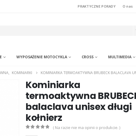
PRAKTYCZNE PORADY
O nas
E
WYPOSAŻENIE MOTOCYKLA
CROSS
MULTIMEDIA
YWNA
,
KOMINIARKI
KOMINIARKA TERMOAKTYWNA BRUBECK BALACLAVA UNI
Kominiarka
termoaktywna BRUBEC
balaclava unisex długi
kołnierz
( Na razie nie ma opinii o produkcie. )
0
out of 5