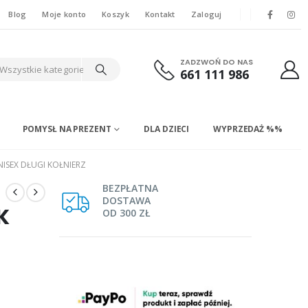
Blog
Moje konto
Koszyk
Kontakt
Zaloguj
ZADZWOŃ DO NAS
Wszystkie kategorie
661 111 986
POMYSŁ NA PREZENT
DLA DZIECI
WYPRZEDAŻ %%
SEX DŁUGI KOŁNIERZ
BEZPŁATNA
DOSTAWA
K
OD 300 ZŁ