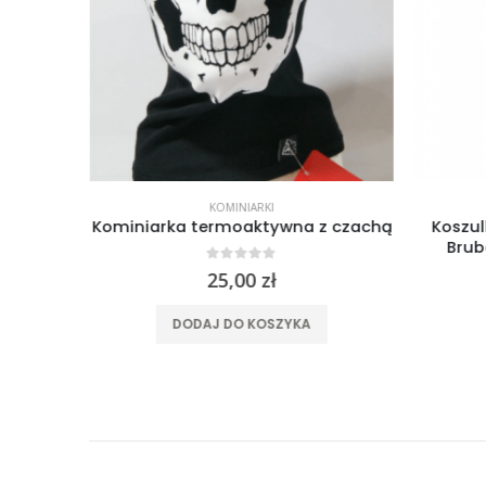
%%
KOMINIARKI
damska
Kominiarka termoaktywna z czachą
Koszu
ompas
Brub
0
out of 5
25,00
zł
a
Aktualna
cena
ele wariantów. Opcje można wybrać na stronie produktu
DODAJ DO KOSZYKA
wynosi:
79,00 zł.