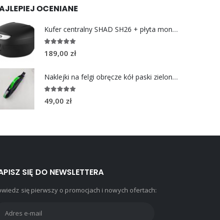
AJLEPIEJ OCENIANE
Kufer centralny SHAD SH26 + płyta montażowa
5.00
out of 5
189,00
zł
Naklejki na felgi obręcze kół paski zielony fluore
5.00
out of 5
49,00
zł
APISZ SIĘ DO NEWSLETTERA
wiedz się pierwszy o promocjach i nowych ofertach: