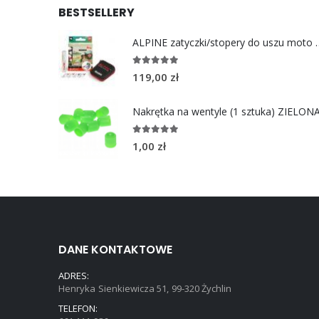
BESTSELLERY
ALPINE zatyczki/stoper
4.96
out of 5
119,00
zł
Nakrętka na wentyle (1 sztuka) ZIELON
5.00
out of 5
1,00
zł
DANE KONTAKTOWE
ADRES:
Henryka Sienkiewicza 51, 99-320 Żychlin
TELEFON: