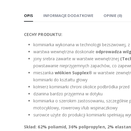
OPIS
INFORMACJE DODATKOWE
OPINIE (0)
CECHY PRODUKTU:
kominiarka wykonana w technologii bezszwowej, z
warstwa wewnętrzna doskonale
odprowadza wilg
jony srebra zawarte w warstwie wewnętrznej
(Tec
powstawanie nieprzyjemnych zapachów, co zapewn
mieszanka
włókien Supplex®
w warstwie zewnętrz
kominiarki do kształtu głowy
kołnierz kominiarki chroni okolice podbródka przed 
dzianina bardzo przyjemna w dotyku
kominiarka o szerokim zastosowaniu, szczególnie 
motocyklowy, rowerowy i/lub wspinaczkowy
surowce użyte do produkcji kominiarki spełniają 
Skład: 62% poliamid, 36% polipropylen, 2% elasta