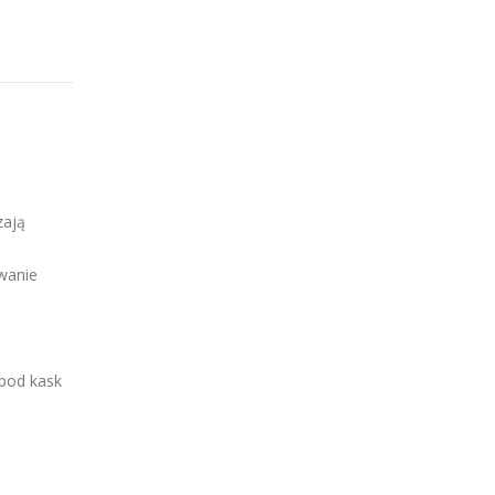
zają
wanie
 pod kask