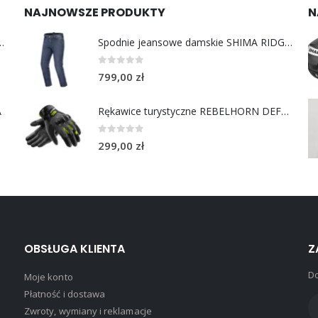
NAJNOWSZE PRODUKTY
N
y do uszu moto MotoSafe Pro
Spodnie jeansowe damskie SHIMA RIDGE LADY blue
0
out of 5
799,00
zł
A
Rękawice turystyczne REBELHORN DEFENDER black yellow fluo
0
out of 5
299,00
zł
OBSŁUGA KLIENTA
Z
Do
Moje konto
Płatność i dostawa
Zwroty, wymiany i reklamacje