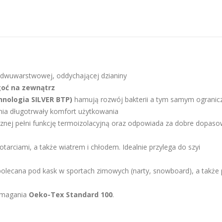
 dwuwarstwowej, oddychającej dzianiny
oć na zewnątrz
hnologia SILVER BTP)
hamują rozwój bakterii a tym samym ogranic
ia długotrwały komfort użytkowania
nej pełni funkcję termoizolacyjną oraz odpowiada za dobre dopaso
otarciami, a także wiatrem i chłodem. Idealnie przylega do szyi
polecana pod kask w sportach zimowych (narty, snowboard), a także
wymagania
Oeko-Tex Standard 100
.
n