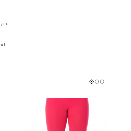
ych.
iach