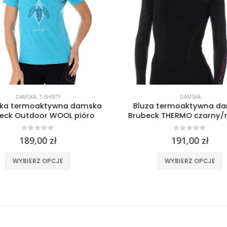
DAMSKA
,
T-SHIRTY
DAMSKA
lka termoaktywna damska
Bluza termoaktywna d
eck Outdoor WOOL pióro
Brubeck THERMO czarny/
0
out of 5
0
out of 5
189,00
zł
191,00
zł
Ten produkt ma wiele wariantów. Opcje można wybrać na stronie produktu
Ten produkt 
WYBIERZ OPCJE
WYBIERZ OPCJE